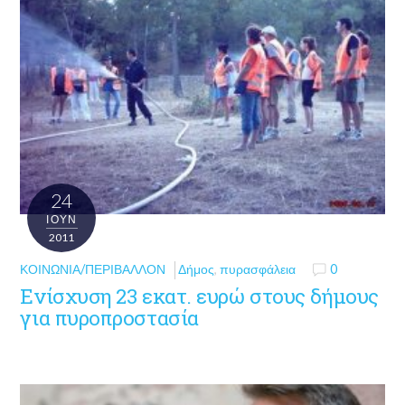
24
ΙΟΎΝ
2011
ΚΟΙΝΩΝΊΑ/ΠΕΡΙΒΆΛΛΟΝ
Δήμος
,
πυρασφάλεια
0
Ενίσχυση 23 εκατ. ευρώ στους δήμους
για πυροπροστασία