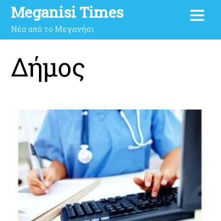
Meganisi Times
Νέα από το Μεγανήσι
Δήμος