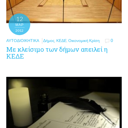
12
ΜΑΡ
2012
ΑΥΤΟΔΙΟΙΚΗΤΙΚΆ
Δήμος
,
ΚΕΔΕ
,
Οικονομική Κρίση
0
Με κλείσιμο των δήμων απειλεί η
ΚΕΔΕ