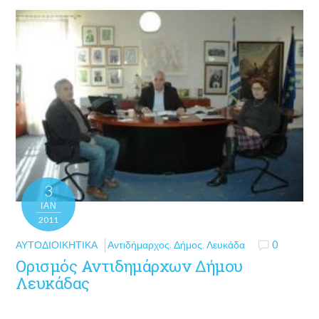
3
ΙΑΝ
2011
ΑΥΤΟΔΙΟΙΚΗΤΙΚΆ
Αντιδήμαρχος
,
Δήμος
,
Λευκάδα
0
Ορισμός Αντιδημάρχων Δήμου
Λευκάδας