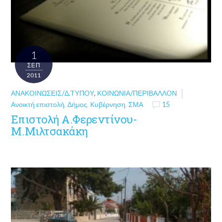
1
ΣΕΠ
2011
ΑΝΑΚΟΙΝΏΣΕΙΣ/Δ.ΤΎΠΟΥ
,
ΚΟΙΝΩΝΊΑ/ΠΕΡΙΒΆΛΛΟΝ
Ανοικτή επιστολή
,
Δήμος
,
Κυβέρνηση
,
ΣΜΑ
15
Επιστολή Α.Φερεντίνου-
Μ.Μιλτσακάκη