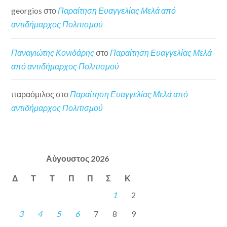
georgios
στο
Παραίτηση Ευαγγελίας Μελά από
αντιδήμαρχος Πολιτισμού
Παναγιώτης Κονιδάρης
στο
Παραίτηση Ευαγγελίας Μελά
από αντιδήμαρχος Πολιτισμού
παραόμιλος
στο
Παραίτηση Ευαγγελίας Μελά από
αντιδήμαρχος Πολιτισμού
Αύγουστος 2026
Δ
Τ
Τ
Π
Π
Σ
Κ
1
2
3
4
5
6
7
8
9