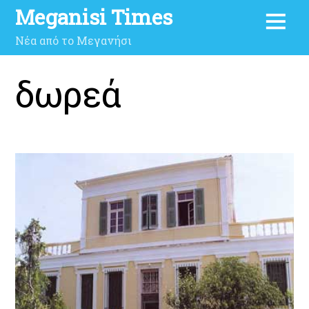
Meganisi Times
Νέα από το Μεγανήσι
δωρεά