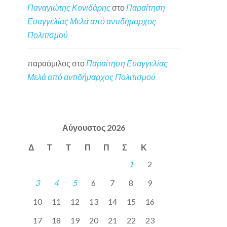
Παναγιώτης Κονιδάρης
στο
Παραίτηση
Ευαγγελίας Μελά από αντιδήμαρχος
Πολιτισμού
παραόμιλος
στο
Παραίτηση Ευαγγελίας
Μελά από αντιδήμαρχος Πολιτισμού
Αύγουστος 2026
Δ
Τ
Τ
Π
Π
Σ
Κ
1
2
3
4
5
6
7
8
9
10
11
12
13
14
15
16
17
18
19
20
21
22
23