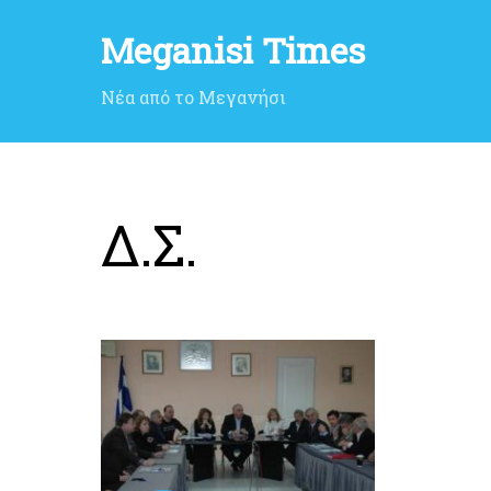
Meganisi Times
Νέα από το Μεγανήσι
Δ.Σ.