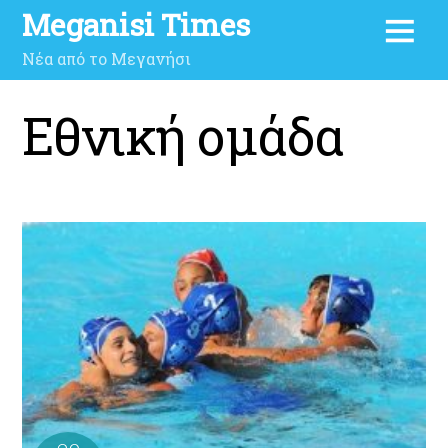
Meganisi Times
Νέα από το Μεγανήσι
Εθνική ομάδα