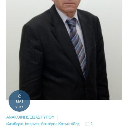
6
ΜΑΪ́
2011
ΑΝΑΚΟΙΝΏΣΕΙΣ/Δ.ΤΎΠΟΥ
ελευθερία
,
ίντερνετ
,
Λευτέρης Κατωπόδης
1