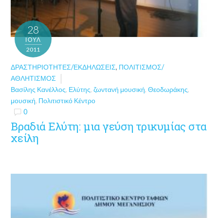
28
ΙΟΎΛ
2011
ΔΡΑΣΤΗΡΙΌΤΗΤΕΣ/ΕΚΔΗΛΏΣΕΙΣ
,
ΠΟΛΙΤΙΣΜΌΣ/
ΑΘΛΗΤΙΣΜΌΣ
Βασίλης Κανέλλος
,
Ελύτης
,
ζωντανή μουσική
,
Θεοδωράκης
,
μουσική
,
Πολιτιστικό Κέντρο
0
Βραδιά Ελύτη: μια γεύση τρικυμίας στα
χείλη