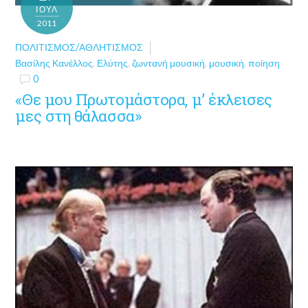
ΙΟΎΛ
2011
ΠΟΛΙΤΙΣΜΌΣ/ΑΘΛΗΤΙΣΜΌΣ
Βασίλης Κανέλλος
,
Ελύτης
,
ζωντανή μουσική
,
μουσική
,
ποίηση
0
«Θε μου Πρωτομάστορα, μ’ έκλεισες
μες στη θάλασσα»