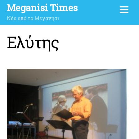
Meganisi Times
Νέα από το Μεγανήσι
Ελύτης