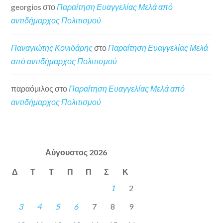
georgios
στο
Παραίτηση Ευαγγελίας Μελά από
αντιδήμαρχος Πολιτισμού
Παναγιώτης Κονιδάρης
στο
Παραίτηση Ευαγγελίας Μελά
από αντιδήμαρχος Πολιτισμού
παραόμιλος
στο
Παραίτηση Ευαγγελίας Μελά από
αντιδήμαρχος Πολιτισμού
Αύγουστος 2026
Δ
Τ
Τ
Π
Π
Σ
Κ
1
2
3
4
5
6
7
8
9