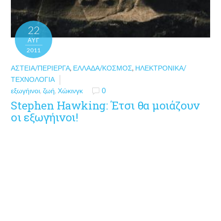
22
ΑΥΓ
2011
ΑΣΤΕΊΑ/ΠΕΡΊΕΡΓΑ
,
ΕΛΛΆΔΑ/ΚΌΣΜΟΣ
,
ΗΛΕΚΤΡΟΝΙΚΆ/
ΤΕΧΝΟΛΟΓΊΑ
εξωγήινοι
,
ζωή
,
Χώκινγκ
0
Stephen Hawking: Έτσι θα μοιάζουν
οι εξωγήινοι!