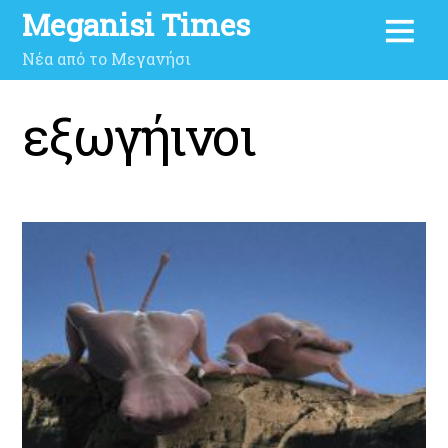
Meganisi Times
Νέα από το Μεγανήσι
εξωγήινοι