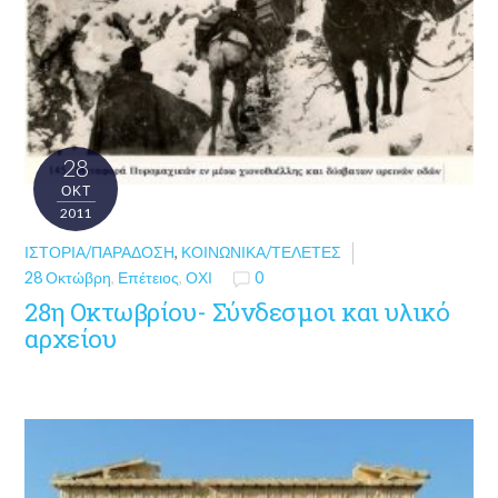
28
ΟΚΤ
2011
ΙΣΤΟΡΊΑ/ΠΑΡΆΔΟΣΗ
,
ΚΟΙΝΩΝΙΚΆ/ΤΕΛΕΤΈΣ
28 Οκτώβρη
,
Επέτειος
,
ΟΧΙ
0
28η Οκτωβρίου- Σύνδεσμοι και υλικό
αρχείου