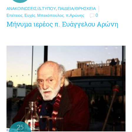
ΑΝΑΚΟΙΝΏΣΕΙΣ/Δ.ΤΎΠΟΥ
,
ΠΑΙΔΕΊΑ/ΘΡΗΣΚΕΊΑ
Επέτειος
,
Ευχές
,
Μπεκόπουλος
,
π.Αρώνης
0
Μήνυμα ιερέος π. Ευάγγελου Αρώνη
25