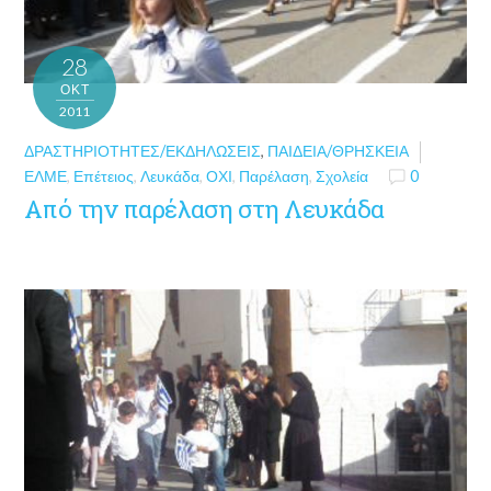
28
ΟΚΤ
2011
ΔΡΑΣΤΗΡΙΌΤΗΤΕΣ/ΕΚΔΗΛΏΣΕΙΣ
,
ΠΑΙΔΕΊΑ/ΘΡΗΣΚΕΊΑ
ΕΛΜΕ
,
Επέτειος
,
Λευκάδα
,
ΟΧΙ
,
Παρέλαση
,
Σχολεία
0
Από την παρέλαση στη Λευκάδα