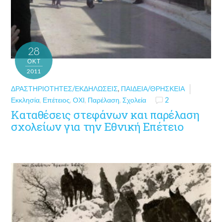
28
ΟΚΤ
2011
ΔΡΑΣΤΗΡΙΌΤΗΤΕΣ/ΕΚΔΗΛΏΣΕΙΣ
,
ΠΑΙΔΕΊΑ/ΘΡΗΣΚΕΊΑ
Εκκλησία
,
Επέτειος
,
ΟΧΙ
,
Παρέλαση
,
Σχολεία
2
Καταθέσεις στεφάνων και παρέλαση
σχολείων για την Εθνική Επέτειο