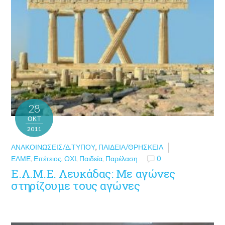
28
ΟΚΤ
2011
ΑΝΑΚΟΙΝΏΣΕΙΣ/Δ.ΤΎΠΟΥ
,
ΠΑΙΔΕΊΑ/ΘΡΗΣΚΕΊΑ
ΕΛΜΕ
,
Επέτειος
,
ΟΧΙ
,
Παιδεία
,
Παρέλαση
0
Ε.Λ.Μ.Ε. Λευκάδας: Με αγώνες
στηρίζουμε τους αγώνες