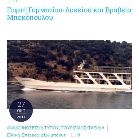
1
Γιορτή Γυμνασίου-Λυκείου και Βραβείο
Μπεκόπουλου
27
ΟΚΤ
2011
ΑΝΑΚΟΙΝΏΣΕΙΣ/Δ.ΤΎΠΟΥ
,
ΤΟΥΡΙΣΜΌΣ/ΤΑΞΊΔΙΑ
Εθνική
,
Επέτειος
,
φέρι-μπόουτ
0