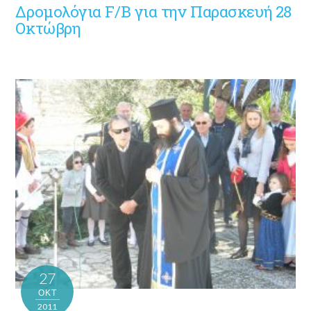
Δρομολόγια F/B για την Παρασκευή 28
Οκτώβρη
27
ΟΚΤ
2011