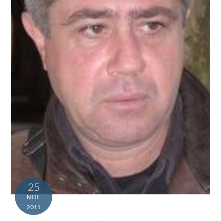
25
ΝΟΈ
2011