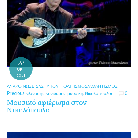
28
ΟΚΤ
2011
ΑΝΑΚΟΙΝΏΣΕΙΣ/Δ.ΤΎΠΟΥ
,
ΠΟΛΙΤΙΣΜΌΣ/ΑΘΛΗΤΙΣΜΌΣ
Precious
,
Θανάσης Κονιδάρης
,
μουσική
,
Νικολόπουλος
0
Μουσικό αφιέρωμα στον
Νικολόπουλο