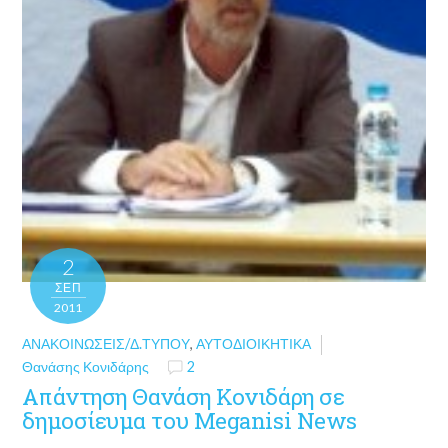
2
ΣΕΠ
2011
ΑΝΑΚΟΙΝΏΣΕΙΣ/Δ.ΤΎΠΟΥ
,
ΑΥΤΟΔΙΟΙΚΗΤΙΚΆ
Θανάσης Κονιδάρης
2
Απάντηση Θανάση Κονιδάρη σε
δημοσίευμα του Meganisi News