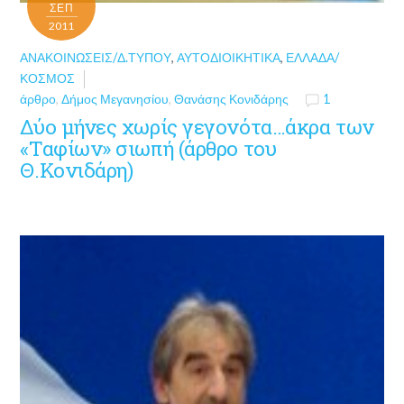
ΣΕΠ
2011
ΑΝΑΚΟΙΝΏΣΕΙΣ/Δ.ΤΎΠΟΥ
,
ΑΥΤΟΔΙΟΙΚΗΤΙΚΆ
,
ΕΛΛΆΔΑ/
ΚΌΣΜΟΣ
άρθρο
,
Δήμος Μεγανησίου
,
Θανάσης Κονιδάρης
1
Δύο μήνες χωρίς γεγονότα…άκρα των
«Ταφίων» σιωπή (άρθρο του
Θ.Κονιδάρη)