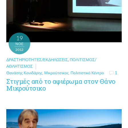
19
ΝΟΈ
2012
ΔΡΑΣΤΗΡΙΌΤΗΤΕΣ/ΕΚΔΗΛΏΣΕΙΣ
,
ΠΟΛΙΤΙΣΜΌΣ/
ΑΘΛΗΤΙΣΜΌΣ
Θανάσης Κονιδάρης
,
Μικρούτσικος
,
Πολιτιστικό Κέντρο
1
Στιγμές από το αφιέρωμα στον Θάνο
Μικρούτσικο