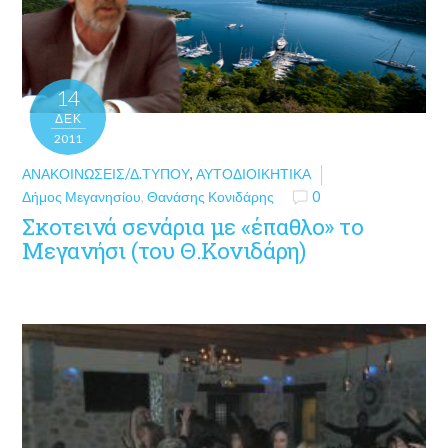
14
ΔΕΚ
2011
ΑΝΑΚΟΙΝΏΣΕΙΣ/Δ.ΤΎΠΟΥ
,
ΑΥΤΟΔΙΟΙΚΗΤΙΚΆ
Δήμος Μεγανησίου
,
Θανάσης Κονιδάρης
0
Σκοτεινά σενάρια με «έπαθλο» το
Μεγανήσι (του Θ.Κονιδάρη)