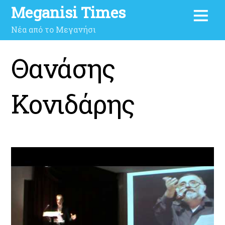
Meganisi Times
Νέα από το Μεγανήσι
Θανάσης
Κονιδάρης