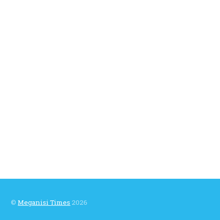
©
Meganisi Times
2026