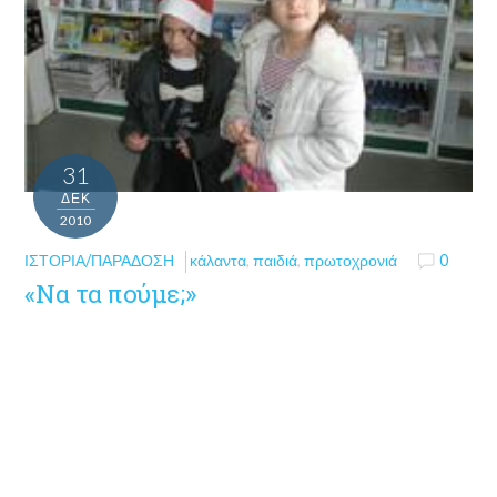
31
ΔΕΚ
2010
ΙΣΤΟΡΊΑ/ΠΑΡΆΔΟΣΗ
κάλαντα
,
παιδιά
,
πρωτοχρονιά
0
«Να τα πούμε;»