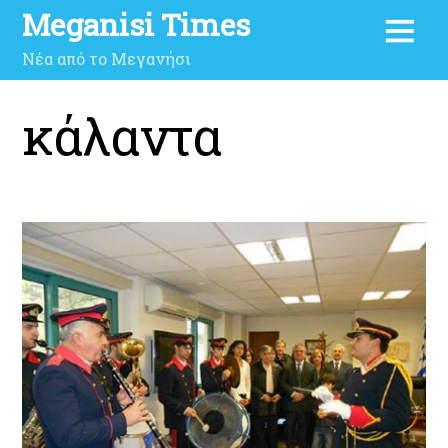
Meganisi Times
Νέα από το Μεγανήσι
κάλαντα