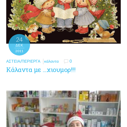
24
ΔΕΚ
2011
ΑΣΤΕΊΑ/ΠΕΡΊΕΡΓΑ
κάλαντα
0
Κάλαντα με …χιουμορ!!!