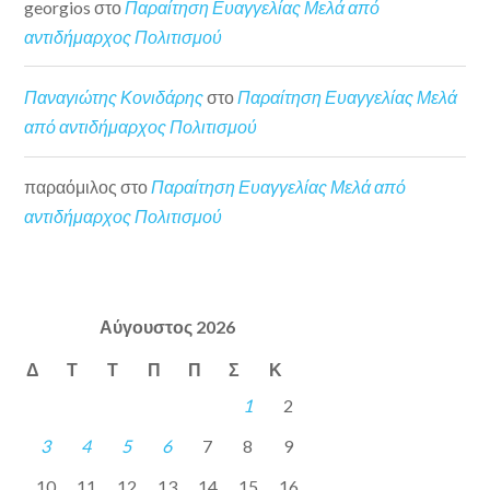
georgios
στο
Παραίτηση Ευαγγελίας Μελά από
αντιδήμαρχος Πολιτισμού
Παναγιώτης Κονιδάρης
στο
Παραίτηση Ευαγγελίας Μελά
από αντιδήμαρχος Πολιτισμού
παραόμιλος
στο
Παραίτηση Ευαγγελίας Μελά από
αντιδήμαρχος Πολιτισμού
Αύγουστος 2026
Δ
Τ
Τ
Π
Π
Σ
Κ
1
2
3
4
5
6
7
8
9
10
11
12
13
14
15
16