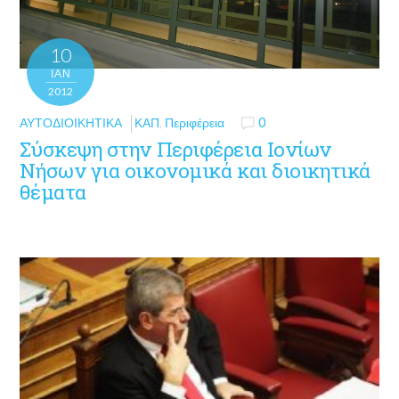
10
ΙΑΝ
2012
ΑΥΤΟΔΙΟΙΚΗΤΙΚΆ
ΚΑΠ
,
Περιφέρεια
0
Σύσκεψη στην Περιφέρεια Ιονίων
Νήσων για οικονομικά και διοικητικά
θέματα