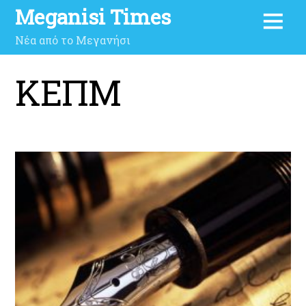
Meganisi Times
Νέα από το Μεγανήσι
ΚΕΠΜ