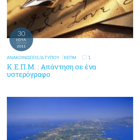
30
ΙΟΎΛ
2011
ΑΝΑΚΟΙΝΏΣΕΙΣ/Δ.ΤΎΠΟΥ
ΚΕΠΜ
1
Κ.Ε.Π.Μ. : Απάντηση σε ένα
υστερόγραφο