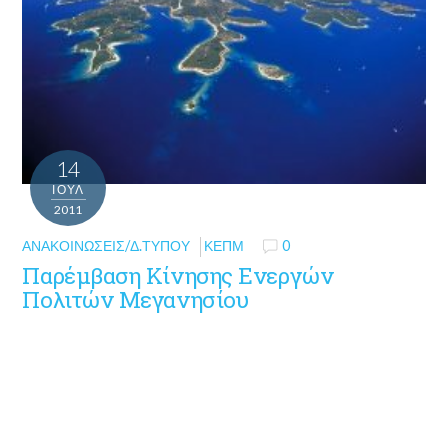
14
ΙΟΎΛ
2011
ΑΝΑΚΟΙΝΏΣΕΙΣ/Δ.ΤΎΠΟΥ
ΚΕΠΜ
0
Παρέμβαση Κίνησης Ενεργών
Πολιτών Μεγανησίου