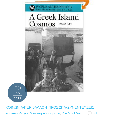
20
ΙΑΝ
2012
ΚΟΙΝΩΝΊΑ/ΠΕΡΙΒΆΛΛΟΝ
,
ΠΡΌΣΩΠΑ/ΣΥΝΕΝΤΕΎΞΕΙΣ
κοινωνιολογία
,
Μεγανήσι
,
ονόματα
,
Ρότζερ Τζαστ
50