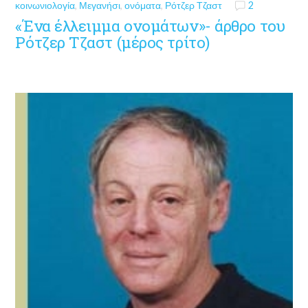
κοινωνιολογία
,
Μεγανήσι
,
ονόματα
,
Ρότζερ Τζαστ
2
«Ένα έλλειμμα ονομάτων»- άρθρο του
Ρότζερ Τζαστ (μέρος τρίτο)