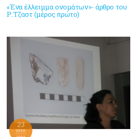
«Ένα έλλειμμα ονομάτων»- άρθρο του
Ρ.Τζαστ (μέρος πρώτο)
23
ΙΟΎΛ
2011