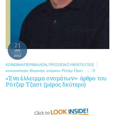
21
ΙΑΝ
2012
ΚΟΙΝΩΝΊΑ/ΠΕΡΙΒΆΛΛΟΝ
,
ΠΡΌΣΩΠΑ/ΣΥΝΕΝΤΕΎΞΕΙΣ
κοινωνιολογία
,
Μεγανήσι
,
ονόματα
,
Ρότζερ Τζαστ
0
«Ένα έλλειμμα ονομάτων»- άρθρο του
Ρότζερ Τζαστ (μέρος δεύτερο)