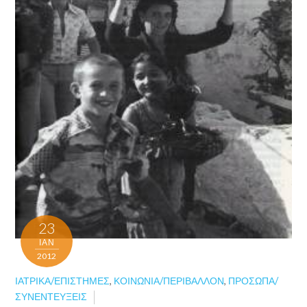
23
ΙΑΝ
2012
ΙΑΤΡΙΚΆ/ΕΠΙΣΤΉΜΕΣ
,
ΚΟΙΝΩΝΊΑ/ΠΕΡΙΒΆΛΛΟΝ
,
ΠΡΌΣΩΠΑ/
ΣΥΝΕΝΤΕΎΞΕΙΣ