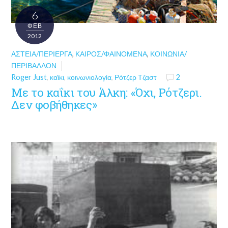
6
ΦΕΒ
2012
ΑΣΤΕΊΑ/ΠΕΡΊΕΡΓΑ
,
ΚΑΙΡΌΣ/ΦΑΙΝΌΜΕΝΑ
,
ΚΟΙΝΩΝΊΑ/
ΠΕΡΙΒΆΛΛΟΝ
Roger Just
,
καϊκι
,
κοινωνιολογία
,
Ρότζερ Τζαστ
2
Με το καΐκι του Άλκη: «Όχι, Ρότζερι.
Δεν φοβήθηκες»