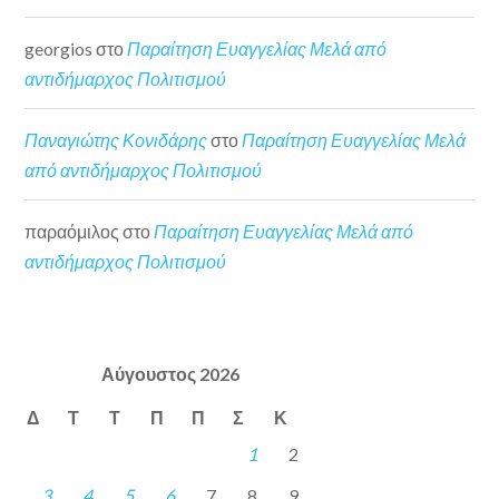
georgios
στο
Παραίτηση Ευαγγελίας Μελά από
αντιδήμαρχος Πολιτισμού
Παναγιώτης Κονιδάρης
στο
Παραίτηση Ευαγγελίας Μελά
από αντιδήμαρχος Πολιτισμού
παραόμιλος
στο
Παραίτηση Ευαγγελίας Μελά από
αντιδήμαρχος Πολιτισμού
Αύγουστος 2026
Δ
Τ
Τ
Π
Π
Σ
Κ
1
2
3
4
5
6
7
8
9