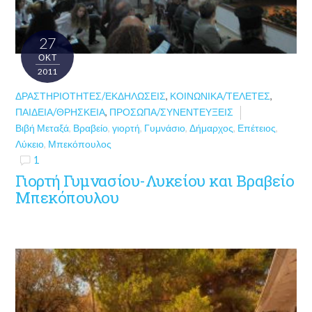
27
ΟΚΤ
2011
ΔΡΑΣΤΗΡΙΌΤΗΤΕΣ/ΕΚΔΗΛΏΣΕΙΣ
,
ΚΟΙΝΩΝΙΚΆ/ΤΕΛΕΤΈΣ
,
ΠΑΙΔΕΊΑ/ΘΡΗΣΚΕΊΑ
,
ΠΡΌΣΩΠΑ/ΣΥΝΕΝΤΕΎΞΕΙΣ
Βιβή Μεταξά
,
Βραβείο
,
γιορτή
,
Γυμνάσιο
,
Δήμαρχος
,
Επέτειος
,
Λύκειο
,
Μπεκόπουλος
1
Γιορτή Γυμνασίου-Λυκείου και Βραβείο
Μπεκόπουλου