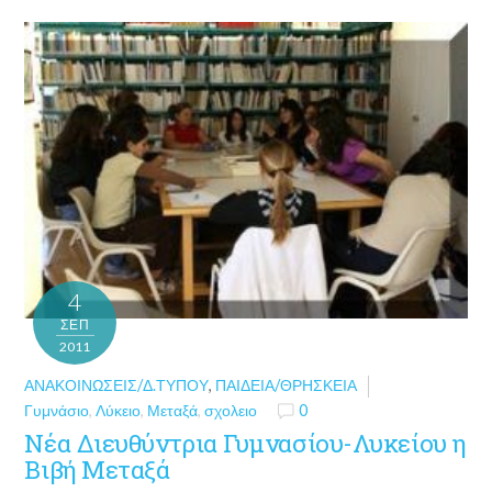
4
ΣΕΠ
2011
ΑΝΑΚΟΙΝΏΣΕΙΣ/Δ.ΤΎΠΟΥ
,
ΠΑΙΔΕΊΑ/ΘΡΗΣΚΕΊΑ
Γυμνάσιο
,
Λύκειο
,
Μεταξά
,
σχολειο
0
Νέα Διευθύντρια Γυμνασίου-Λυκείου η
Βιβή Μεταξά