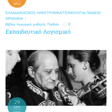
2011
ΕΛΛΆΔΑ/ΚΌΣΜΟΣ
,
ΗΛΕΚΤΡΟΝΙΚΆ/ΤΕΧΝΟΛΟΓΊΑ
,
ΠΑΙΔΕΊΑ/
ΘΡΗΣΚΕΊΑ
Βιβλία
,
λογισμικό
,
μαθητές
,
Παιδεία
0
Εκπαιδευτικό Λογισμικό
29
ΣΕΠ