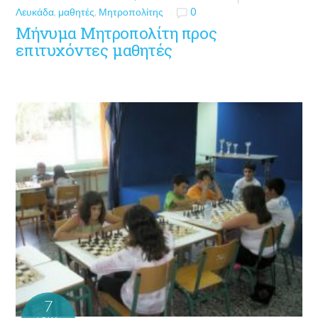
Λευκάδα
,
μαθητές
,
Μητροπολίτης
0
Μήνυμα Μητροπολίτη προς
επιτυχόντες μαθητές
7