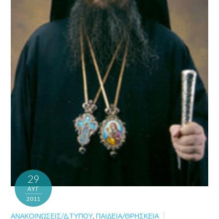
29
ΑΥΓ
2011
ΑΝΑΚΟΙΝΏΣΕΙΣ/Δ.ΤΎΠΟΥ
,
ΠΑΙΔΕΊΑ/ΘΡΗΣΚΕΊΑ