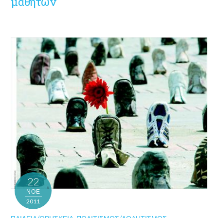
μαθητών
22
ΝΟΈ
2011