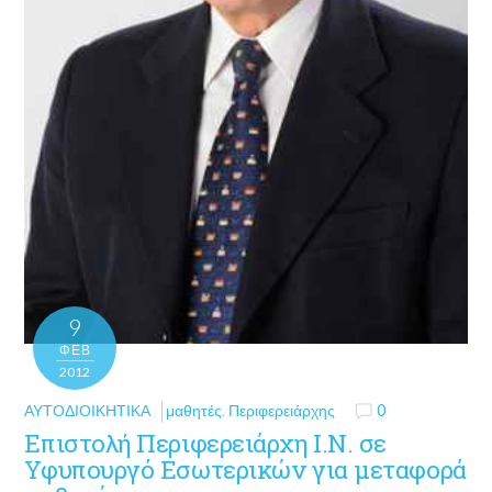
9
ΦΕΒ
2012
ΑΥΤΟΔΙΟΙΚΗΤΙΚΆ
μαθητές
,
Περιφερειάρχης
0
Επιστολή Περιφερειάρχη Ι.Ν. σε
Υφυπουργό Εσωτερικών για μεταφορά