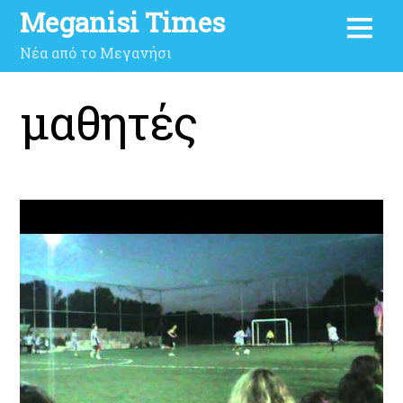
Meganisi Times
Νέα από το Μεγανήσι
μαθητές