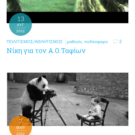
13
ΑΥΓ
2012
ΠΟΛΙΤΙΣΜΌΣ/ΑΘΛΗΤΙΣΜΌΣ
μαθητές
,
ποδόσφαιρο
2
Νίκη για τον Α.Ο.Ταφίων
7
ΜΑΡ
2012