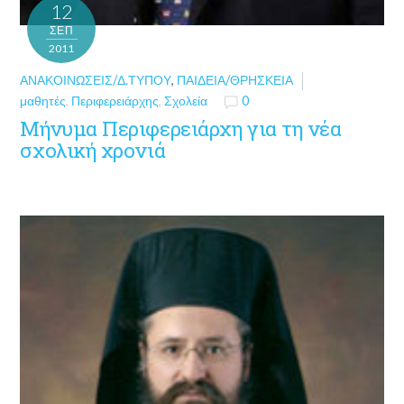
12
ΣΕΠ
2011
ΑΝΑΚΟΙΝΏΣΕΙΣ/Δ.ΤΎΠΟΥ
,
ΠΑΙΔΕΊΑ/ΘΡΗΣΚΕΊΑ
μαθητές
,
Περιφερειάρχης
,
Σχολεία
0
Μήνυμα Περιφερειάρχη για τη νέα
σχολική χρονιά