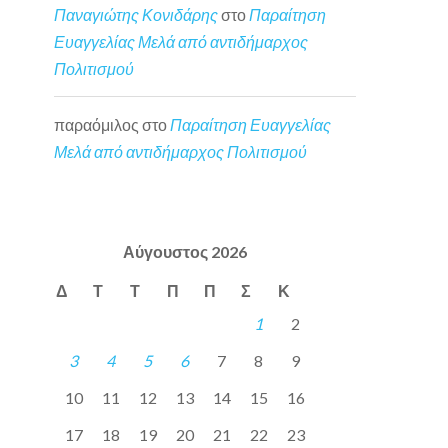
Παναγιώτης Κονιδάρης
στο
Παραίτηση
Ευαγγελίας Μελά από αντιδήμαρχος
Πολιτισμού
παραόμιλος
στο
Παραίτηση Ευαγγελίας
Μελά από αντιδήμαρχος Πολιτισμού
Αύγουστος 2026
Δ
Τ
Τ
Π
Π
Σ
Κ
1
2
3
4
5
6
7
8
9
10
11
12
13
14
15
16
17
18
19
20
21
22
23