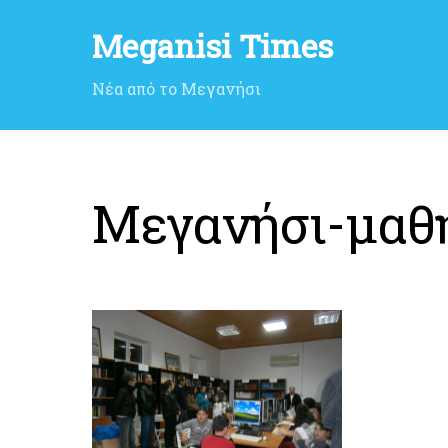
Meganisi Times
Νέα από το Μεγανήσι
Μεγανήσι-μαθή