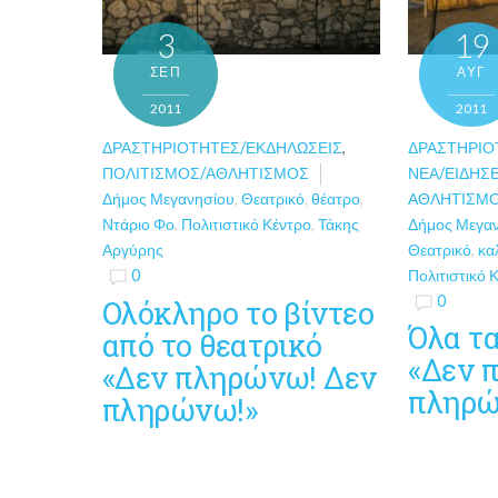
19
3
ΑΥΓ
ΣΕΠ
2011
2011
ΔΡΑΣΤΗΡΙΌ
ΔΡΑΣΤΗΡΙΌΤΗΤΕΣ/ΕΚΔΗΛΏΣΕΙΣ
,
ΝΈΑ/ΕΙΔΉΣΕ
ΠΟΛΙΤΙΣΜΌΣ/ΑΘΛΗΤΙΣΜΌΣ
ΑΘΛΗΤΙΣΜ
Δήμος Μεγανησίου
,
Θεατρικό
,
θέατρο
,
Δήμος Μεγα
Ντάριο Φο
,
Πολιτιστικό Κέντρο
,
Τάκης
Θεατρικό
,
κα
Αργύρης
Πολιτιστικό 
0
0
Ολόκληρο το βίντεο
Όλα τα
από το θεατρικό
«Δεν 
«Δεν πληρώνω! Δεν
πληρώ
πληρώνω!»