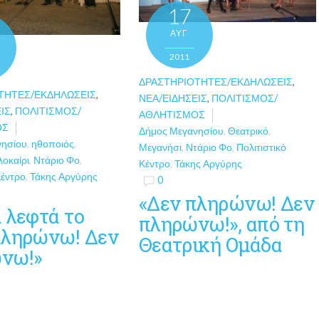
17
ΑΥΓ
2011
ΔΡΑΣΤΗΡΙΌΤΗΤΕΣ/ΕΚΔΗΛΏΣΕΙΣ
,
ΤΗΤΕΣ/ΕΚΔΗΛΏΣΕΙΣ
,
ΝΈΑ/ΕΙΔΉΣΕΙΣ
,
ΠΟΛΙΤΙΣΜΌΣ/
ΙΣ
,
ΠΟΛΙΤΙΣΜΌΣ/
ΑΘΛΗΤΙΣΜΌΣ
ΌΣ
Δήμος Μεγανησίου
,
Θεατρικό
,
νησίου
,
ηθοποιός
,
Μεγανήσι
,
Ντάριο Φο
,
Πολιτιστικό
λοκαίρι
,
Ντάριο Φο
,
Κέντρο
,
Τάκης Αργύρης
Κέντρο
,
Τάκης Αργύρης
0
«Δεν πληρώνω! Δεν
 λεφτά το
πληρώνω!», από τη
πληρώνω! Δεν
Θεατρική Ομάδα
νω!»