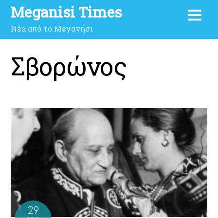
Meganisi Times
Νέα από το Μεγανήσι
Σβορώνος
29