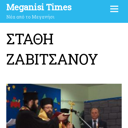
Meganisi Times
Νέα από το Μεγανήσι
ΣΤΑΘΗ
ΖΑΒΙΤΣΑΝΟΥ