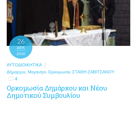
26
ΔΕΚ
2010
ΑΥΤΟΔΙΟΙΚΗΤΙΚΆ
Δήμαρχος
,
Μεγανήσι
,
Ορκομωσία
,
ΣΤΑΘΗ ΖΑΒΙΤΣΑΝΟΥ
4
Ορκομωσία Δημάρχου και Νέου
Δημοτικού Συμβουλίου