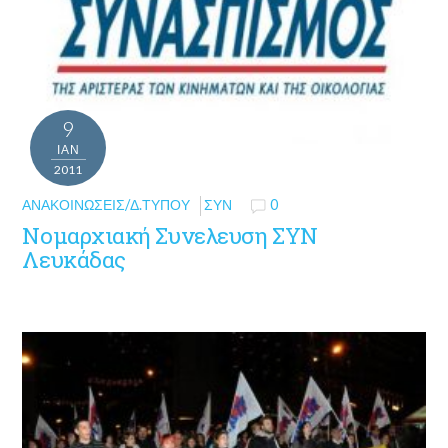
9
ΙΑΝ
2011
ΑΝΑΚΟΙΝΏΣΕΙΣ/Δ.ΤΎΠΟΥ
ΣΥΝ
0
Νομαρχιακή Συνελευση ΣΥΝ
Λευκάδας