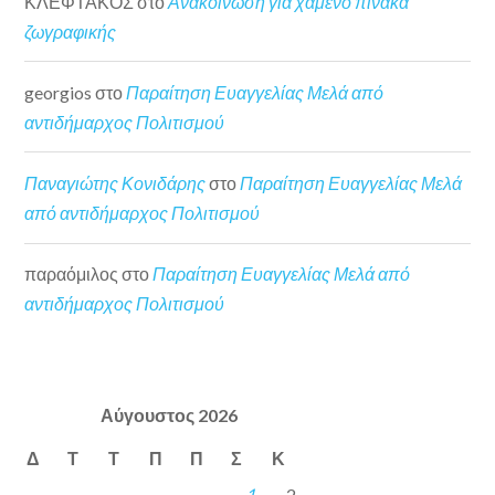
ΚΛΕΦΤΑΚΟΣ
στο
Ανακοίνωση για χαμένο πίνακα
ζωγραφικής
georgios
στο
Παραίτηση Ευαγγελίας Μελά από
αντιδήμαρχος Πολιτισμού
Παναγιώτης Κονιδάρης
στο
Παραίτηση Ευαγγελίας Μελά
από αντιδήμαρχος Πολιτισμού
παραόμιλος
στο
Παραίτηση Ευαγγελίας Μελά από
αντιδήμαρχος Πολιτισμού
Αύγουστος 2026
Δ
Τ
Τ
Π
Π
Σ
Κ
1
2