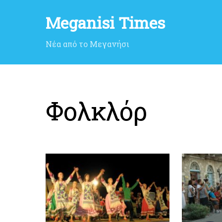
Meganisi Times
Νέα από το Μεγανήσι
Φολκλόρ