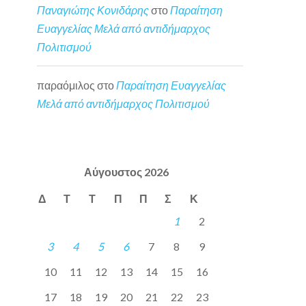
Παναγιώτης Κονιδάρης
στο
Παραίτηση
Ευαγγελίας Μελά από αντιδήμαρχος
Πολιτισμού
παραόμιλος
στο
Παραίτηση Ευαγγελίας
Μελά από αντιδήμαρχος Πολιτισμού
Αύγουστος 2026
Δ
Τ
Τ
Π
Π
Σ
Κ
1
2
3
4
5
6
7
8
9
10
11
12
13
14
15
16
17
18
19
20
21
22
23