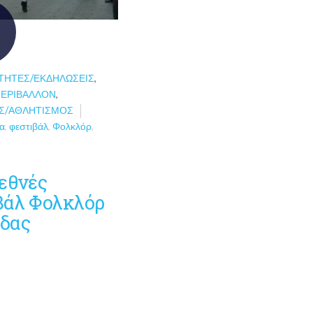
ΤΗΤΕΣ/ΕΚΔΗΛΏΣΕΙΣ
,
ΠΕΡΙΒΆΛΛΟΝ
,
Σ/ΑΘΛΗΤΙΣΜΌΣ
α
,
φεστιβάλ
,
Φολκλόρ
,
ιεθνές
βάλ Φολκλόρ
δας