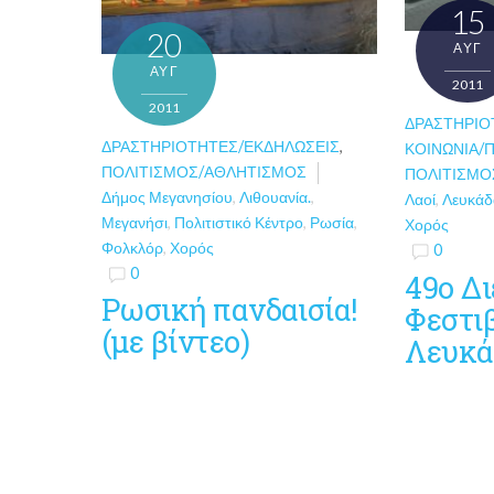
15
20
ΑΥΓ
ΑΥΓ
2011
2011
ΔΡΑΣΤΗΡΙΌ
ΔΡΑΣΤΗΡΙΌΤΗΤΕΣ/ΕΚΔΗΛΏΣΕΙΣ
,
ΚΟΙΝΩΝΊΑ/
ΠΟΛΙΤΙΣΜΌΣ/ΑΘΛΗΤΙΣΜΌΣ
ΠΟΛΙΤΙΣΜΌ
Δήμος Μεγανησίου
,
Λιθουανία.
,
Λαοί
,
Λευκάδ
Μεγανήσι
,
Πολιτιστικό Κέντρο
,
Ρωσία
,
Χορός
Φολκλόρ
,
Χορός
0
0
49ο Δ
Ρωσική πανδαισία!
Φεστι
(με βίντεο)
Λευκά