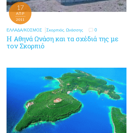
17
ΑΠΡ
2011
ΕΛΛΆΔΑ/ΚΌΣΜΟΣ
Σκορπιός
,
Ωνάσσης
0
Η Αθηνά Ωνάση και τα σχέδιά της με
τον Σκορπιό