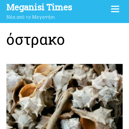
Meganisi Times
Νέα από το Μεγανήσι
όστρακο