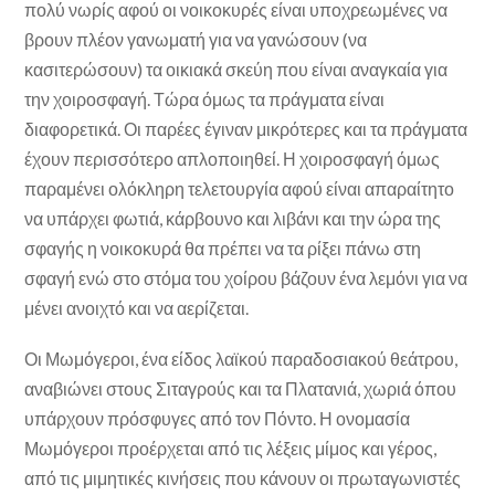
πολύ νωρίς αφού οι νοικοκυρές είναι υποχρεωμένες να
βρουν πλέον γανωματή για να γανώσουν (να
κασιτερώσουν) τα οικιακά σκεύη που είναι αναγκαία για
την χοιροσφαγή. Τώρα όμως τα πράγματα είναι
διαφορετικά. Οι παρέες έγιναν μικρότερες και τα πράγματα
έχουν περισσότερο απλοποιηθεί. Η χοιροσφαγή όμως
παραμένει ολόκληρη τελετουργία αφού είναι απαραίτητο
να υπάρχει φωτιά, κάρβουνο και λιβάνι και την ώρα της
σφαγής η νοικοκυρά θα πρέπει να τα ρίξει πάνω στη
σφαγή ενώ στο στόμα του χοίρου βάζουν ένα λεμόνι για να
μένει ανοιχτό και να αερίζεται.
Οι Μωμόγεροι, ένα είδος λαϊκού παραδοσιακού θεάτρου,
αναβιώνει στους Σιταγρούς και τα Πλατανιά, χωριά όπου
υπάρχουν πρόσφυγες από τον Πόντο. Η ονομασία
Μωμόγεροι προέρχεται από τις λέξεις μίμος και γέρος,
από τις μιμητικές κινήσεις που κάνουν οι πρωταγωνιστές