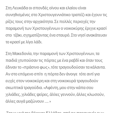
Στη Λευκάδα οι σπονδές οίνου και ελαίου είναι
συνηθισμένες στο Χριστουγεννιάτικο τραπέζι και έχουν τις
ρίζες τους στην αρχαιότητα. Σε πολλές περιοχές την
παραμονή των Χριστουγέννων ο νοικοκύρης έριχνε κρασί
στο τζάκι, σχηματίζοντας ένα σταυρό. Στο νησί ανακάτευαν
το κρασί με λίγο λάδι.
Στη Μακεδονία, την παραμονή των Χριστουγέννων, τα
παιδιά χτυπούσαν τις πόρτες με ένα ραβδί και όταν τους
έδιναν το «πράσινο φως», τότε τραγουδούσαν τα κάλαντα.
Αν στο επόμενο σπίτι η πόρτα δεν άνοιγε τότε αντί για
ευχές στον νοικοκύρη και στη νοικοκυρά τραγουδούν
σκωπτικά τραγούδια. «Αφέντη, μου στην κάπα σου
χιλιάδες, χιλιάδες ψείρες, άλλες γεννούν, άλλες κλωσούν,
άλλες αυγά μαζώνουν …. »
Στα χωριά της βόρειας Ελλάδας, από τις παραμονές των