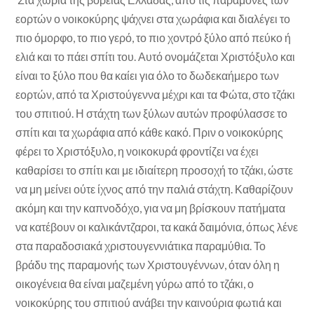
εορτών ο νοικοκύρης ψάχνει στα χωράφια και διαλέγει το
πιο όμορφο, το πιο γερό, το πιο χοντρό ξύλο από πεύκο ή
ελιά και το πάει σπίτι του. Αυτό ονομάζεται Χριστόξυλο και
είναι το ξύλο που θα καίει για όλο το δωδεκαήμερο των
εορτών, από τα Χριστούγεννα μέχρι και τα Φώτα, στο τζάκι
του σπιτιού. Η στάχτη των ξύλων αυτών προφύλασσε το
σπίτι και τα χωράφια από κάθε κακό. Πριν ο νοικοκύρης
φέρει το Χριστόξυλο, η νοικοκυρά φροντίζει να έχει
καθαρίσει το σπίτι και με ιδιαίτερη προσοχή το τζάκι, ώστε
να μη μείνει ούτε ίχνος από την παλιά στάχτη. Καθαρίζουν
ακόμη και την καπνοδόχο, για να μη βρίσκουν πατήματα
να κατέβουν οι καλικάντζαροι, τα κακά δαιμόνια, όπως λένε
στα παραδοσιακά χριστουγεννιάτικα παραμύθια. Το
βράδυ της παραμονής των Χριστουγέννων, όταν όλη η
οικογένεια θα είναι μαζεμένη γύρω από το τζάκι, ο
νοικοκύρης του σπιτιού ανάβει την καινούρια φωτιά και