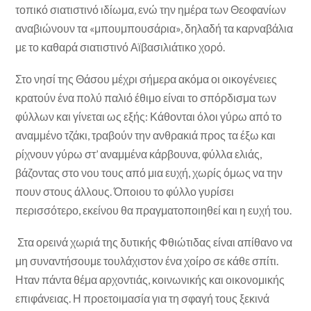
τοπικό σιατιστινό ιδίωμα, ενώ την ημέρα των Θεοφανίων
αναβιώνουν τα «μπουμπουσάρια», δηλαδή τα καρναβάλια
με το καθαρά σιατιστινό Αϊβασιλιάτικο χορό.
Στο νησί της Θάσου μέχρι σήμερα ακόμα οι οικογένειες
κρατούν ένα πολύ παλιό έθιμο είναι το σπόρδισμα των
φύλλων και γίνεται ως εξής: Κάθονται όλοι γύρω από το
αναμμένο τζάκι, τραβούν την ανθρακιά προς τα έξω και
ρίχνουν γύρω στ’ αναμμένα κάρβουνα, φύλλα ελιάς,
βάζοντας στο νου τους από μια ευχή, χωρίς όμως να την
πουν στους άλλους. Όποιου το φύλλο γυρίσει
περισσότερο, εκείνου θα πραγματοποιηθεί και η ευχή του.
Στα ορεινά χωριά της δυτικής Φθιώτιδας είναι απίθανο να
μη συναντήσουμε τουλάχιστον ένα χοίρο σε κάθε σπίτι.
Ηταν πάντα θέμα αρχοντιάς, κοινωνικής και οικονομικής
επιφάνειας. Η προετοιμασία για τη σφαγή τους ξεκινά