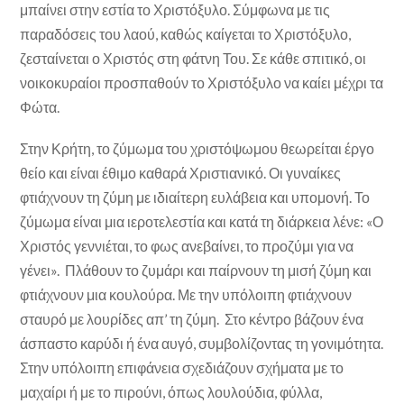
μπαίνει στην εστία το Χριστόξυλο. Σύμφωνα με τις
παραδόσεις του λαού, καθώς καίγεται το Χριστόξυλο,
ζεσταίνεται ο Χριστός στη φάτνη Του. Σε κάθε σπιτικό, οι
νοικοκυραίοι προσπαθούν το Χριστόξυλο να καίει μέχρι τα
Φώτα.
Στην Κρήτη, το ζύμωμα του χριστόψωμου θεωρείται έργο
θείο και είναι έθιμο καθαρά Χριστιανικό. Οι γυναίκες
φτιάχνουν τη ζύμη με ιδιαίτερη ευλάβεια και υπομονή. Το
ζύμωμα είναι μια ιεροτελεστία και κατά τη διάρκεια λένε: «Ο
Χριστός γεννιέται, το φως ανεβαίνει, το προζύμι για να
γένει». Πλάθουν το ζυμάρι και παίρνουν τη μισή ζύμη και
φτιάχνουν μια κουλούρα. Με την υπόλοιπη φτιάχνουν
σταυρό με λουρίδες απ’ τη ζύμη. Στο κέντρο βάζουν ένα
άσπαστο καρύδι ή ένα αυγό, συμβολίζοντας τη γονιμότητα.
Στην υπόλοιπη επιφάνεια σχεδιάζουν σχήματα με το
μαχαίρι ή με το πιρούνι, όπως λουλούδια, φύλλα,