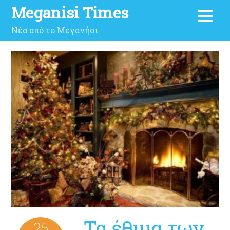
Meganisi Times
Νέα από το Μεγανήσι
Τα έθιμα των
25