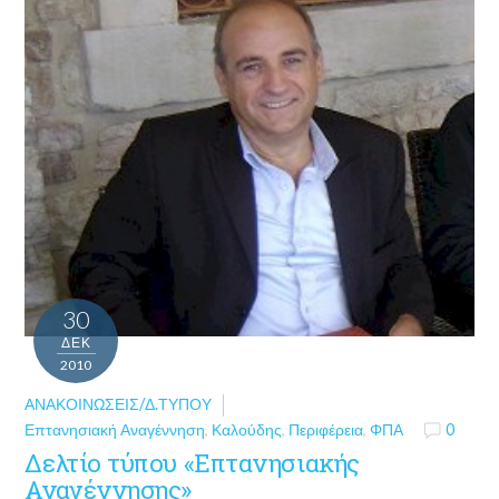
30
ΔΕΚ
2010
ΑΝΑΚΟΙΝΏΣΕΙΣ/Δ.ΤΎΠΟΥ
Επτανησιακή Αναγέννηση
,
Καλούδης
,
Περιφέρεια
,
ΦΠΑ
0
Δελτίο τύπου «Επτανησιακής
Αναγέννησης»