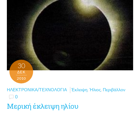
30
ΔΕΚ
2010
ΗΛΕΚΤΡΟΝΙΚΆ/ΤΕΧΝΟΛΟΓΊΑ
Έκλειψη
,
Ήλιος
,
Περιβάλλον
0
Μερική έκλειψη ηλίου