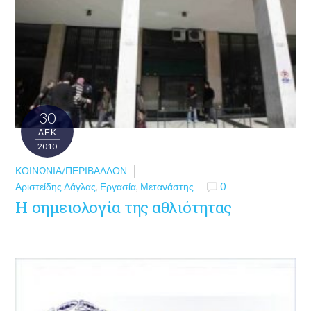
30
ΔΕΚ
2010
ΚΟΙΝΩΝΊΑ/ΠΕΡΙΒΆΛΛΟΝ
Αριστείδης Δάγλας
,
Εργασία
,
Μετανάστης
0
Η σημειολογία της αθλιότητας