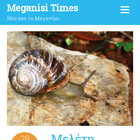
Meganisi Times
Νέα από το Μεγανήσι
Μελέτη
28