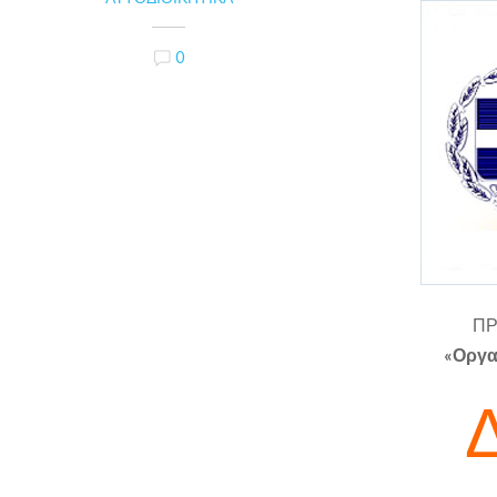
0
ΠΡ
«Οργα