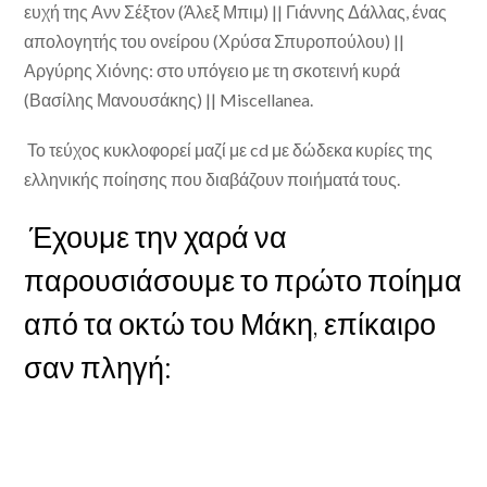
ευχή της Ανν Σέξτον (Άλεξ Μπιμ) || Γιάννης Δάλλας, ένας
απολογητής του ονείρου (Χρύσα Σπυροπούλου) ||
Αργύρης Χιόνης: στο υπόγειο με τη σκοτεινή κυρά
(Βασίλης Μανουσάκης) || Miscellanea.
Το τεύχος κυκλοφορεί μαζί με cd με δώδεκα κυρίες της
ελληνικής ποίησης που διαβάζουν ποιήματά τους.
Έχουμε την χαρά να
παρουσιάσουμε το πρώτο ποίημα
από τα οκτώ του Μάκη, επίκαιρο
σαν πληγή: