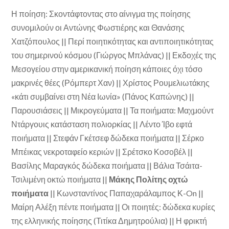
Η ποίηση: Σκοντάφτοντας στο αίνιγμα της ποίησης
συνομιλούν οι Αντώνης Φωστιέρης και Θανάσης
Χατζόπουλος || Περί ποιητικότητας και αντιποιητικότητας
του σημερινού κόσμου (Γιώργος Μπλάνας) || Εκδοχές της
Μεσογείου στην αμερικανική ποίηση κάποιες όχι τόσο
μακρινές θέες (Ρόμπερτ Χαν) || Χρίστος Ρουμελιωτάκης
«κάτι συμβαίνει στη Νέα Ιωνία» (Πάνος Καπώνης) ||
Παρουσιάσεις || Μικρογεύματα || Τα ποιήματα: Μαχμούντ
Ντάργουις κατάσταση πολιορκίας || Λέντο Ίβο εφτά
ποιήματα || Στεφάν Γκέτσεφ δώδεκα ποιήματα || Σέρκο
Μπέικας νεκροταφείο κεριών || Σρέτσκο Κοσοβέλ ||
Βασίλης Μαραγκός δώδεκα ποιήματα || Βάλια Τσάιτα-
Τσιλιμένη οκτώ ποιήματα ||
Μάκης Πολίτης οχτώ
ποιήματα
|| Κωνσταντίνος Παπαχαράλαμπος Κ-On ||
Μαίρη Αλέξη πέντε ποιήματα || Οι ποιητές: δώδεκα κυρίες
της ελληνικής ποίησης (Τιτίκα Δημητρούλια) || Η φρικτή