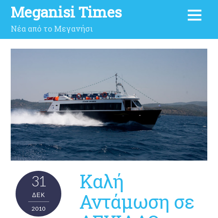
Meganisi Times
Νέα από το Μεγανήσι
Καλή
31
Αντάμωση σε
ΔΕΚ
2010