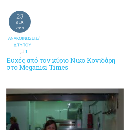
23
ΔΕΚ
2010
ΑΝΑΚΟΙΝΏΣΕΙΣ/
Δ.ΤΎΠΟΥ
1
Ευχές από τον κύριο Νικο Κονιδάρη
στο Meganisi Times