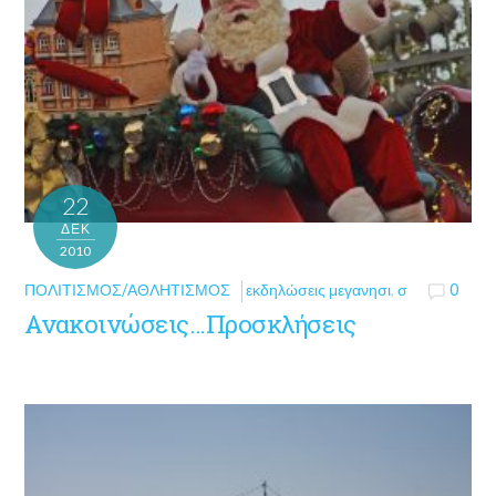
22
ΔΕΚ
2010
ΠΟΛΙΤΙΣΜΌΣ/ΑΘΛΗΤΙΣΜΌΣ
εκδηλώσεις μεγανησι
,
σ
0
Ανακοινώσεις…Προσκλήσεις