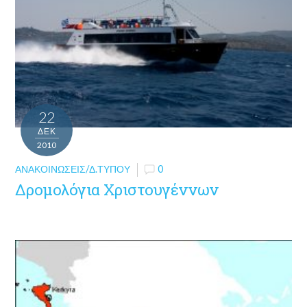
22
ΔΕΚ
2010
ΑΝΑΚΟΙΝΏΣΕΙΣ/Δ.ΤΎΠΟΥ
0
Δρομολόγια Χριστουγέννων