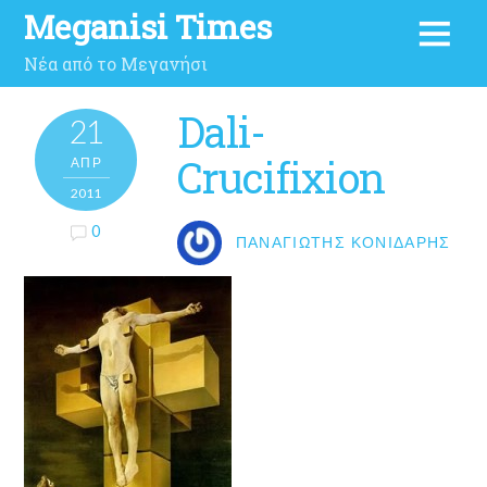
Meganisi Times
Νέα από το Μεγανήσι
Dali-
21
Crucifixion
ΑΠΡ
2011
0
ΠΑΝΑΓΙΏΤΗΣ ΚΟΝΙΔΆΡΗΣ