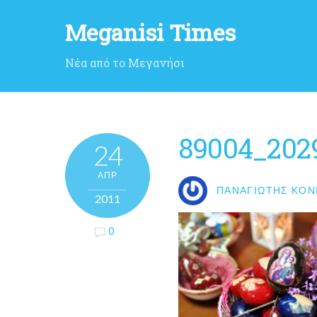
Meganisi Times
Νέα από το Μεγανήσι
89004_202
24
ΑΠΡ
ΠΑΝΑΓΙΏΤΗΣ ΚΟΝ
2011
0