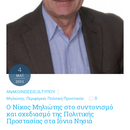
4
ΜΑΪ́
2011
ΑΝΑΚΟΙΝΏΣΕΙΣ/Δ.ΤΎΠΟΥ
Μηλιώνης
,
Περιφέρεια
,
Πολιτική Προστασία
0
Ο Νίκος Μηλιώτης στο συντονισμό
και σχεδιασμό της Πολιτικής