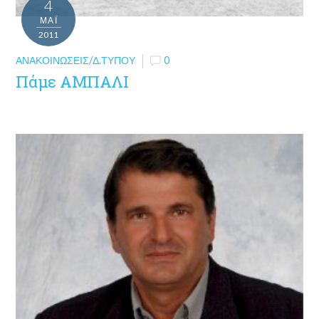
4
ΜΑΪ́
2011
ΑΝΑΚΟΙΝΏΣΕΙΣ/Δ.ΤΎΠΟΥ
0
Πάμε ΑΜΠΑΛΙ