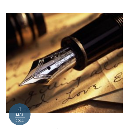
4
ΜΑΪ́
2011