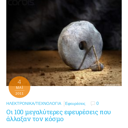
4
ΜΑΪ́
2011
ΗΛΕΚΤΡΟΝΙΚΆ/ΤΕΧΝΟΛΟΓΊΑ
Εφευρέσεις
0
Οι 100 μεγαλύτερες εφευρέσεις που
άλλαξαν τον κόσμο