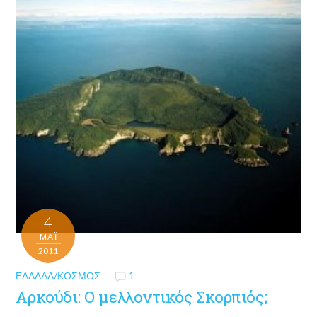
4
ΜΑΪ́
2011
ΕΛΛΆΔΑ/ΚΌΣΜΟΣ
1
Αρκούδι: Ο μελλοντικός Σκορπιός;