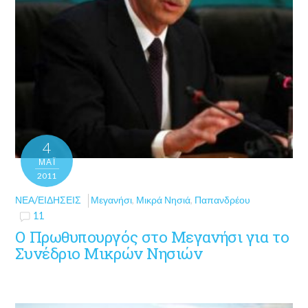
4
ΜΑΪ́
2011
ΝΈΑ/ΕΙΔΉΣΕΙΣ
Μεγανήσι
,
Μικρά Νησιά
,
Παπανδρέου
11
Ο Πρωθυπουργός στο Μεγανήσι για το
Συνέδριο Μικρών Νησιών