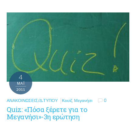
4
ΜΑΪ́
2011
ΑΝΑΚΟΙΝΏΣΕΙΣ/Δ.ΤΎΠΟΥ
Κουίζ
,
Μεγανήσι
0
Quiz: «Πόσα ξέρετε για το
Μεγανήσι»-3η ερώτηση