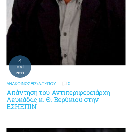
4
ΜΑΪ́
2011
ΑΝΑΚΟΙΝΏΣΕΙΣ/Δ.ΤΎΠΟΥ
0
Απάντηση του Αντιπεριφερειάρχη
Λευκάδας κ. Θ. Βερύκιου στην
ΕΣΗΕΠΙΝ