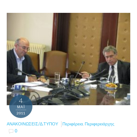
4
ΜΑΪ́
2011
ΑΝΑΚΟΙΝΏΣΕΙΣ/Δ.ΤΎΠΟΥ
Περιφέρεια
,
Περιφερειάρχης
0