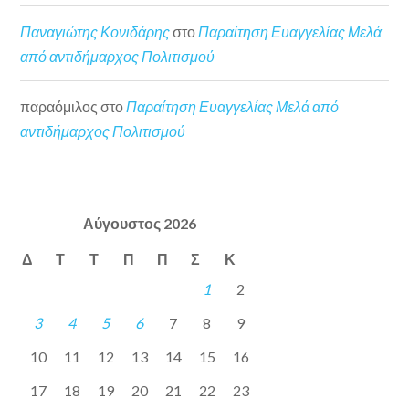
Παναγιώτης Κονιδάρης
στο
Παραίτηση Ευαγγελίας Μελά
από αντιδήμαρχος Πολιτισμού
παραόμιλος
στο
Παραίτηση Ευαγγελίας Μελά από
αντιδήμαρχος Πολιτισμού
Αύγουστος 2026
Δ
Τ
Τ
Π
Π
Σ
Κ
1
2
3
4
5
6
7
8
9
10
11
12
13
14
15
16
17
18
19
20
21
22
23