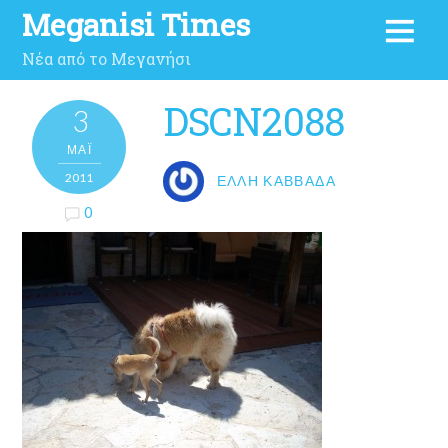
Meganisi Times
Νέα από το Μεγανήσι
DSCN2088
3
ΜΑΪ́
2011
ΈΛΛΗ ΚΑΒΒΑΔΆ
0