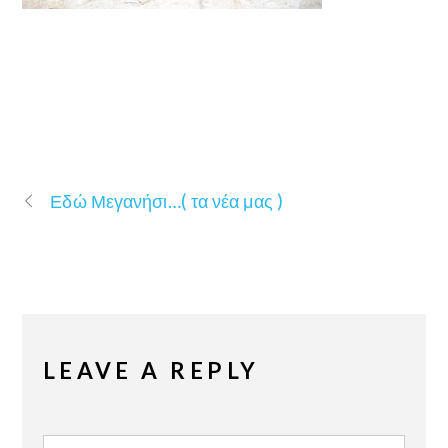
Εδώ Μεγανήσι…( τα νέα μας )
LEAVE A REPLY