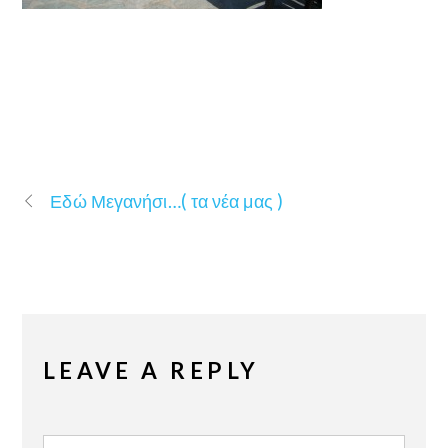
Εδώ Μεγανήσι…( τα νέα μας )
LEAVE A REPLY