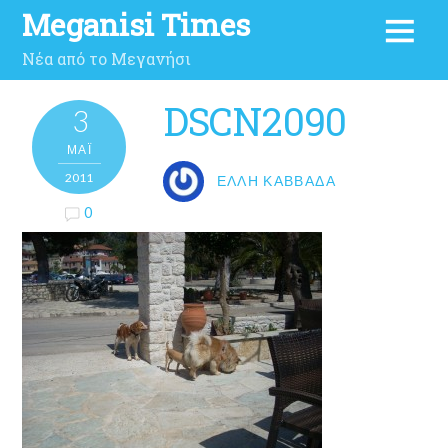
Meganisi Times
Νέα από το Μεγανήσι
DSCN2090
3
ΜΑΪ́
2011
ΈΛΛΗ ΚΑΒΒΑΔΆ
0