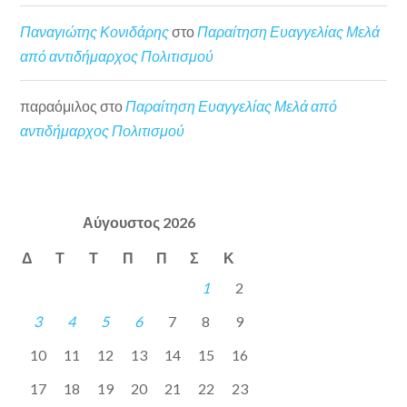
Παναγιώτης Κονιδάρης
στο
Παραίτηση Ευαγγελίας Μελά
από αντιδήμαρχος Πολιτισμού
παραόμιλος
στο
Παραίτηση Ευαγγελίας Μελά από
αντιδήμαρχος Πολιτισμού
Αύγουστος 2026
Δ
Τ
Τ
Π
Π
Σ
Κ
1
2
3
4
5
6
7
8
9
10
11
12
13
14
15
16
17
18
19
20
21
22
23