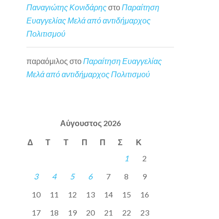
Παναγιώτης Κονιδάρης
στο
Παραίτηση
Ευαγγελίας Μελά από αντιδήμαρχος
Πολιτισμού
παραόμιλος
στο
Παραίτηση Ευαγγελίας
Μελά από αντιδήμαρχος Πολιτισμού
Αύγουστος 2026
Δ
Τ
Τ
Π
Π
Σ
Κ
1
2
3
4
5
6
7
8
9
10
11
12
13
14
15
16
17
18
19
20
21
22
23