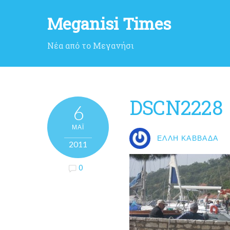
Meganisi Times
Νέα από το Μεγανήσι
DSCN2228
6
ΜΑΪ́
ΈΛΛΗ ΚΑΒΒΑΔΆ
2011
0