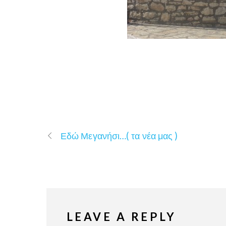
Εδώ Μεγανήσι…( τα νέα μας )
LEAVE A REPLY