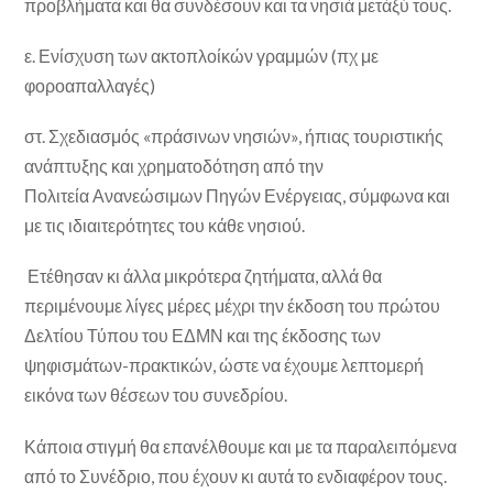
προβλήματα και θα συνδέσουν και τα νησιά μετάξύ τους.
ε. Ενίσχυση των ακτοπλοίκών γραμμών (πχ με
φοροαπαλλαγές)
στ. Σχεδιασμός «πράσινων νησιών», ήπιας τουριστικής
ανάπτυξης και χρηματοδότηση από την
Πολιτεία Ανανεώσιμων Πηγών Ενέργειας, σύμφωνα και
με τις ιδιαιτερότητες του κάθε νησιού.
Ετέθησαν κι άλλα μικρότερα ζητήματα, αλλά θα
περιμένουμε λίγες μέρες μέχρι την έκδοση του πρώτου
Δελτίου Τύπου του ΕΔΜΝ και της έκδοσης των
ψηφισμάτων-πρακτικών, ώστε να έχουμε λεπτομερή
εικόνα των θέσεων του συνεδρίου.
Κάποια στιγμή θα επανέλθουμε και με τα παραλειπόμενα
από το Συνέδριο, που έχουν κι αυτά το ενδιαφέρον τους.