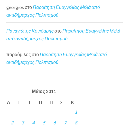
georgios
στο
Παραίτηση Ευαγγελίας Μελά από
αντιδήμαρχος Πολιτισμού
Παναγιώτης Κονιδάρης
στο
Παραίτηση Ευαγγελίας Μελά
από αντιδήμαρχος Πολιτισμού
παραόμιλος
στο
Παραίτηση Ευαγγελίας Μελά από
αντιδήμαρχος Πολιτισμού
Μάιος 2011
Δ
Τ
Τ
Π
Π
Σ
Κ
1
2
3
4
5
6
7
8