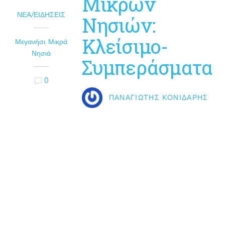
Μικρών
ΝΈΑ/ΕΙΔΉΣΕΙΣ
Νησιών:
Κλείσιμο-
Μεγανήσι
,
Μικρά
Νησιά
Συμπεράσματα
0
ΠΑΝΑΓΙΏΤΗΣ ΚΟΝΙΔΆΡΗΣ