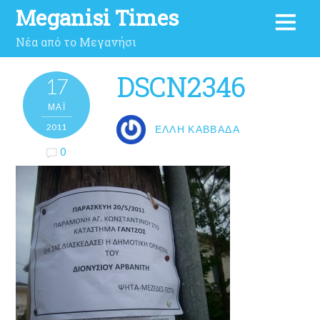
Meganisi Times
Νέα από το Μεγανήσι
DSCN2346
17
ΜΑΪ́
2011
ΈΛΛΗ ΚΑΒΒΑΔΆ
0