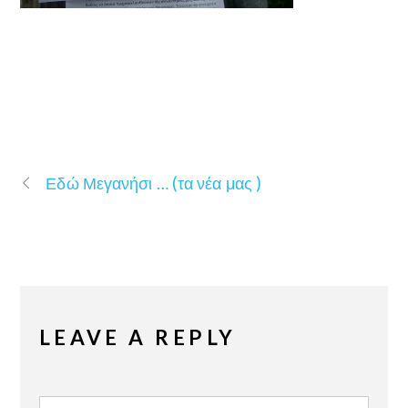
Εδώ Μεγανήσι … (τα νέα μας )
LEAVE A REPLY