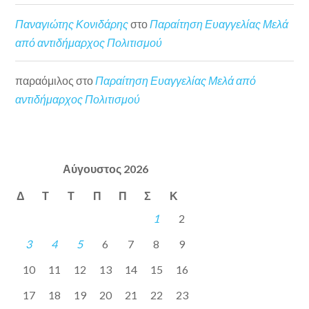
Παναγιώτης Κονιδάρης
στο
Παραίτηση Ευαγγελίας Μελά
από αντιδήμαρχος Πολιτισμού
παραόμιλος
στο
Παραίτηση Ευαγγελίας Μελά από
αντιδήμαρχος Πολιτισμού
Αύγουστος 2026
Δ
Τ
Τ
Π
Π
Σ
Κ
1
2
3
4
5
6
7
8
9
10
11
12
13
14
15
16
17
18
19
20
21
22
23