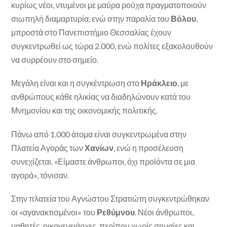
κυρίως νέοι, ντυμένοι με μαύρα ρούχα πραγματοποιούν
σιωπηλή διαμαρτυρία, ενώ στην παραλία του
Βόλου
,
μπροστά στο Πανεπιστήμιο Θεσσαλίας έχουν
συγκεντρωθεί ως τώρα 2.000, ενώ πολίτες εξακολουθούν
να συρρέουν στο σημείο.
Μεγάλη είναι και η συγκέντρωση στο
Ηράκλειο
, με
ανθρώπους κάθε ηλικίας να διαδηλώνουν κατά του
Μνημονίου και της οικονομικής πολιτικής.
Πάνω από 1.000 άτομα είναι συγκεντρωμένα στην
Πλατεία Αγοράς των
Χανίων
, ενώ η προσέλευση
συνεχίζεται. «Είμαστε άνθρωποι, όχι προϊόντα σε μια
αγορά», τόνισαν.
Στην πλατεία του Αγνώστου Στρατιώτη συγκεντρώθηκαν
οι «αγανακτισμένοι» του
Ρεθύμνου
. Νέοι άνθρωποι,
μαθητές, οικογενειάρχες, περίπου χωρίς σημαίες και