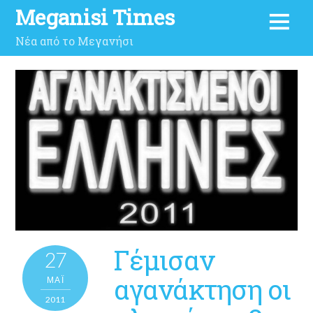
Meganisi Times
Νέα από το Μεγανήσι
Γέμισαν
27
αγανάκτηση οι
ΜΑΪ́
2011