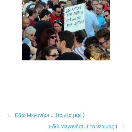
Εδώ Μεγανήσι … (τα νέα μας )
Εδώ Μεγανήσι…( τα νέα μας )