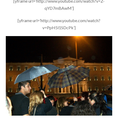
[yframe url=’http://www.youtube.com/watch?v=Z-
qYD7mBAwM’]
[yframe url=’http://www.youtube.com/watch?
v=PpH5l1SDcPk’]