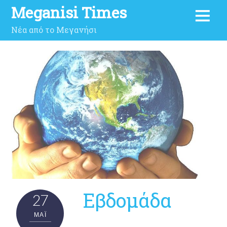
Meganisi Times
Νέα από το Μεγανήσι
Εβδομάδα
27
ΜΑΪ́