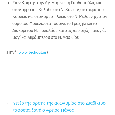
Στην
Κρήτη
: στην Αγ. Μαρίνα, τη Γαυδοπούλα, και
στον όρμο του Καλαθά στο Ν. Χανίων, στο ακρωτήρι
Κορακιά και στον όρμο Πλακιά στο Ν. Ρεθύμνης, στον
όρμο του Φόδελε, στα Γουρνά, το Τραχήλι και το
Διακόρι του Ν. Ηρακλείου και στις περιοχές Παναγιά,
Βαγί και Μιράμπελου στο Ν. Λασιθίου
(Πηγή:
www.techout.gr
)
Υπέρ της άρσης της ανωνυμίας στο Διαδίκτυο
τάσσεται ξανά ο Άρειος Πάγος