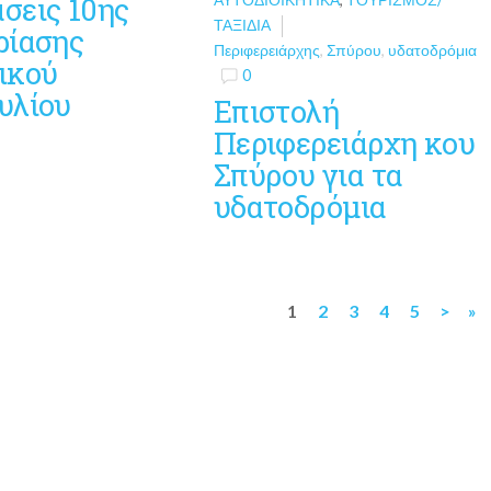
σεις 10ης
ΤΑΞΊΔΙΑ
ρίασης
Περιφερειάρχης
,
Σπύρου
,
υδατοδρόμια
ικού
0
υλίου
Επιστολή
Περιφερειάρχη κου
Σπύρου για τα
υδατοδρόμια
1
2
3
4
5
>
»