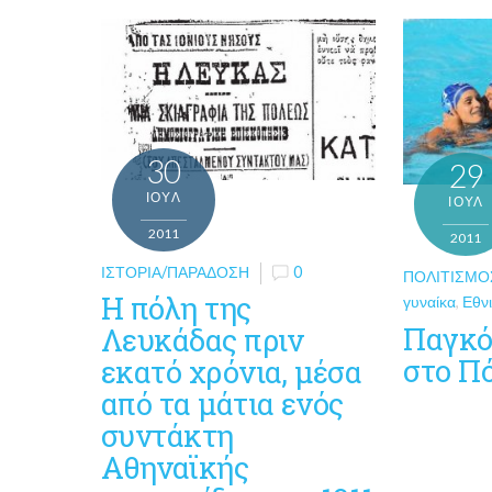
30
29
ΙΟΎΛ
ΙΟΎΛ
2011
2011
ΙΣΤΟΡΊΑ/ΠΑΡΆΔΟΣΗ
0
ΠΟΛΙΤΙΣΜΌ
Η πόλη της
γυναίκα
,
Εθν
Παγκό
Λευκάδας πριν
στο Πό
εκατό χρόνια, μέσα
από τα μάτια ενός
συντάκτη
Αθηναϊκής