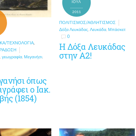
ΙΟΎΛ
2011
ΠΟΛΙΤΙΣΜΌΣ/ΑΘΛΗΤΙΣΜΌΣ
Δόξα Λευκάδας
,
Λευκάδα
,
Μπάσκετ
0
ΚΆ/ΤΕΧΝΟΛΟΓΊΑ
,
Η Δόξα Λευκάδας
ΑΡΆΔΟΣΗ
στην Α2!
ς
,
γεωγραφία
,
Μεγανήσι
,
γανήσι όπως
ιγράφει ο Ιακ.
ής (1854)