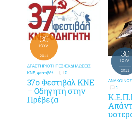
30
ΙΟΎΛ
30
2011
ΙΟΎΛ
ΔΡΑΣΤΗΡΙΌΤΗΤΕΣ/ΕΚΔΗΛΏΣΕΙΣ
2011
ΚΝΕ
,
φεστιβάλ
0
37ο Φεστιβάλ ΚΝΕ
ΑΝΑΚΟΙΝΏΣ
1
– Οδηγητή στην
Κ.Ε.Π.
Πρέβεζα
Απάντ
υστερ