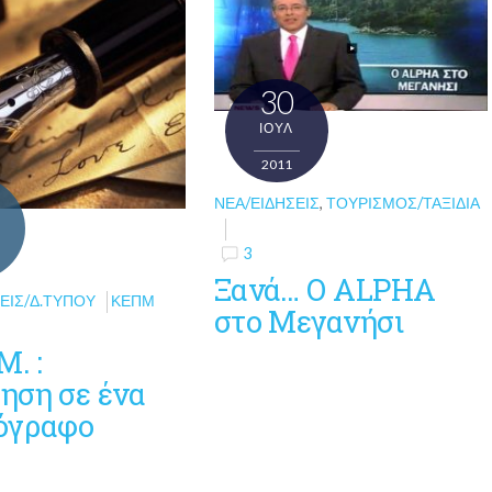
30
ΙΟΎΛ
2011
ΝΈΑ/ΕΙΔΉΣΕΙΣ
,
ΤΟΥΡΙΣΜΌΣ/ΤΑΞΊΔΙΑ
3
Ξανά… Ο ALPHA
ΕΙΣ/Δ.ΤΎΠΟΥ
ΚΕΠΜ
στο Μεγανήσι
Μ. :
ηση σε ένα
όγραφο