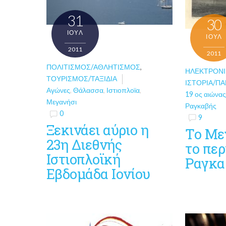
31
30
ΙΟΎΛ
ΙΟΎΛ
2011
2011
ΠΟΛΙΤΙΣΜΌΣ/ΑΘΛΗΤΙΣΜΌΣ
,
ΗΛΕΚΤΡΟΝΙ
ΤΟΥΡΙΣΜΌΣ/ΤΑΞΊΔΙΑ
ΙΣΤΟΡΊΑ/Π
Αγώνες
,
Θάλασσα
,
Ιστιοπλοϊα
,
19 ος αιώνα
Μεγανήσι
Ραγκαβής
0
9
Ξεκινάει αύριο η
Το Με
23η Διεθνής
το περ
Ιστιοπλοϊκή
Ραγκαβ
Εβδομάδα Ιονίου