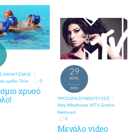
29
Σ/ΑΘΛΗΤΙΣΜΌΣ
ΙΟΎΛ
ική ομάδα
,
Πόλο
0
σμιο χρυσό
2011
λο!
ΠΡΌΣΩΠΑ/ΣΥΝΕΝΤΕΎΞΕΙΣ
Amy Winehouse
,
MTV Greece
,
Αφιέρωμα
0
Μεγάλο video