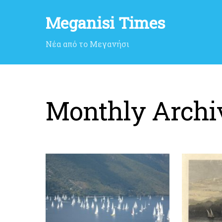
Meganisi Times
Νέα από το Μεγανήσι
Monthly Archi