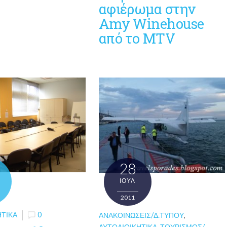
αφιέρωμα στην
Amy Winehouse
από το MTV
28
ΙΟΎΛ
2011
ΗΤΙΚΆ
0
ΑΝΑΚΟΙΝΏΣΕΙΣ/Δ.ΤΎΠΟΥ
,
ΑΥΤΟΔΙΟΙΚΗΤΙΚΆ
,
ΤΟΥΡΙΣΜΌΣ/