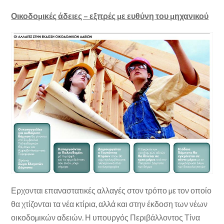
Οικοδοµικές άδειες – εξπρές µε ευθύνη του µηχανικού
Ερχονται επαναστατικές αλλαγές στον τρόπο µε τον οποίο
θα χτίζονται τα νέα κτίρια, αλλά και στην έκδοση των νέων
οικοδοµικών αδειών. Η υπουργός Περιβάλλοντος Τίνα