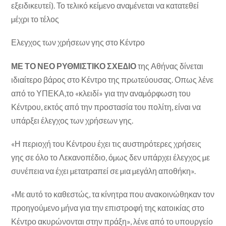
εξειδικευτεί). Το τελικό κείµενο αναµένεται να κατατεθεί
µέχρι το τέλος
Ελεγχος των χρήσεων γης στο Κέντρο
ΜΕ ΤΟ ΝΕΟ ΡΥΘΜΙΣΤΙΚΟ ΣΧΕ∆ΙΟ
της Αθήνας δίνεται
ιδιαίτερο βάρος στο Κέντρο της πρωτεύουσας. Οπως λένε
από το ΥΠΕΚΑ,το «κλειδί» για την αναµόρφωση του
Κέντρου, εκτός από την προστασία του πολίτη, είναι να
υπάρξει έλεγχος των χρήσεων γης.
«Η περιοχή του Κέντρου έχει τις αυστηρότερες χρήσεις
γης σε όλο το Λεκανοπέδιο, όµως δεν υπάρχει έλεγχος µε
συνέπεια να έχει µετατραπεί σε µια µεγάλη αποθήκη».
«Με αυτό το καθεστώς, τα κίνητρα που ανακοινώθηκαν τον
προηγούµενο µήνα για την επιστροφή της κατοικίας στο
Κέντρο ακυρώνονται στην πράξη», λένε από το υπουργείο