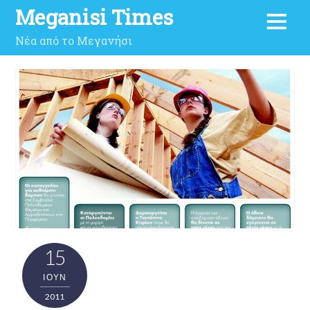
Meganisi Times
Νέα από το Μεγανήσι
15
ΙΟΎΝ
2011