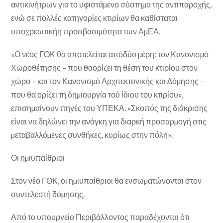
αντικινήτρων για το υφιστάµενο σύστηµα της αντιπαροχής,
ενώ σε πολλές κατηγορίες κτιρίων θα καθίσταται
υποχρεωτικήη προσβασιµότητα των ΑµΕΑ.
«Ο νέος ΓΟΚ θα αποτελείται απόδύο µέρη: τον Κανονισµό
Χωροθέτησης – που θαορίζει τη θέση του κτιρίου στον
χώρο – και τον Κανονισµό Αρχιτεκτονικής και ∆όµησης –
που θα ορίζει τη δηµιουργία τού ίδιου του κτιρίου»,
επισηµαίνουν πηγές του ΥΠΕΚΑ. «Σκοπός της διάκρισης
είναι να δηλώνει την ανάγκη για διαρκή προσαρµογή στις
µεταβαλλόµενες συνθήκες, κυρίως στην πόλη».
Οι ηµιυπαίθριοι
Στον νέο ΓΟΚ, οι ηµιυπαίθριοι θα ενσωµατώνονται στον
συντελεστή δόµησης.
Από το υπουργείο Περιβάλλοντος παραδέχονται ότι