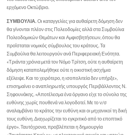
ερχόµενο Οκτώβριο.
ΣΥΜΒΟΥΛΙΑ.
Οι καταγγελίες για αυθαίρετη δόµηση δεν
θα γίνονται πλέον στις Πολεοδοµίες αλλά στα Συµβούλια
Πολεοδοµικών Θεµάτων και Αµφισβητήσεων, όπου θα
προΐσταται νοµικός σύµβουλος του κράτους. Τα
Συµβούλια θα λειτουργούν ανά Περιφερειακή Ενότητα.
«Τριάντα χρόνια µετά τον Νόµο Τρίτση, ούτε η αυθαίρετη
δόµηση καταπολεµήθηκε ούτε η οικιστική ασχήµια
εξέλειψε. Και το χειρότερο, η ισοπολιτεία δεν υπήρξε»,
επισηµαίνει ο αναπληρωτής υπουργός Περιβάλλοντος Ν.
Σηφουνάκης. «Αποτέλεσµα ένα όργανο είχε το σύνολο της
ευθύνης χωρίς πουθενά να λογοδοτεί. Με το ν/σ
αναλαµβάνει το κράτος την ευθύνη και οι µηχανικοί τη δική
τους ευθύνη. ∆ιαχωρίζεται το εγκριτικό από το εποπτικό
έργο». Ταυτόχρονα, προβλέπεται η δηµιουργία
«Ταυτότητας Κτιρίων» µε ηλεκτρονικό αρχείο και µητρώο