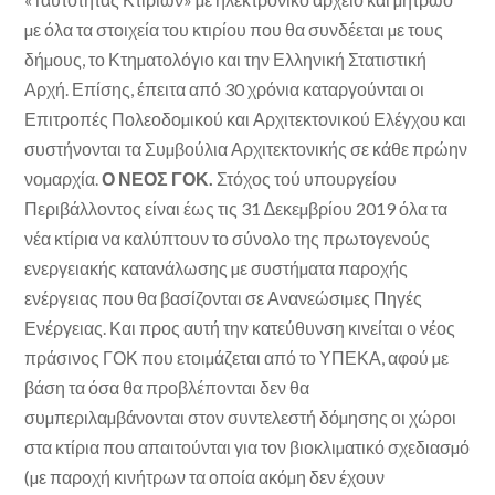
µε όλα τα στοιχεία του κτιρίου που θα συνδέεται µε τους
δήµους, το Κτηµατολόγιο και την Ελληνική Στατιστική
Αρχή. Επίσης, έπειτα από 30 χρόνια καταργούνται οι
Επιτροπές Πολεοδοµικού και Αρχιτεκτονικού Ελέγχου και
συστήνονται τα Συµβούλια Αρχιτεκτονικής σε κάθε πρώην
νοµαρχία.
Ο ΝΕΟΣ ΓΟΚ.
Στόχος τού υπουργείου
Περιβάλλοντος είναι έως τις 31 ∆εκεµβρίου 2019 όλα τα
νέα κτίρια να καλύπτουν το σύνολο της πρωτογενούς
ενεργειακής κατανάλωσης µε συστήµατα παροχής
ενέργειας που θα βασίζονται σε Ανανεώσιµες Πηγές
Ενέργειας. Και προς αυτή την κατεύθυνση κινείται ο νέος
πράσινος ΓΟΚ που ετοιµάζεται από το ΥΠΕΚΑ, αφού µε
βάση τα όσα θα προβλέπονται δεν θα
συµπεριλαµβάνονται στον συντελεστή δόµησης οι χώροι
στα κτίρια που απαιτούνται για τον βιοκλιµατικό σχεδιασµό
(µε παροχή κινήτρων τα οποία ακόµη δεν έχουν