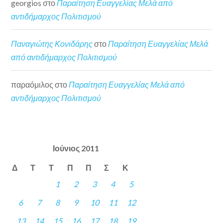
georgios
στο
Παραίτηση Ευαγγελίας Μελά από
αντιδήμαρχος Πολιτισμού
Παναγιώτης Κονιδάρης
στο
Παραίτηση Ευαγγελίας Μελά
από αντιδήμαρχος Πολιτισμού
παραόμιλος
στο
Παραίτηση Ευαγγελίας Μελά από
αντιδήμαρχος Πολιτισμού
Ιούνιος 2011
Δ
Τ
Τ
Π
Π
Σ
Κ
1
2
3
4
5
6
7
8
9
10
11
12
13
14
15
16
17
18
19