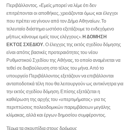
Περιβάλλοντος. «Εµείς µπορεί να λέµε ότι δεν
επιτρέπονται οι αποθήκες, χρειάζονται όµως και έλεγχοι
που πρέπει να γίνουν από τον ∆ήµο Αθηναίων. Το
τελευταίο διάστηµα ωστόσο εξετάζουµε το ενδεχόµενο
µήπως κάνουµε εµείς τους ελέγχους».
Η ∆ΟΜΗΣΗ
ΕΚΤΟΣ ΣΧΕ∆ΙΟΥ.
Ο έλεγχος της εκτός σχεδίου δόµησης
είναι απότις βασικές προτεραιότητες του νέου
Ρυθµιστικού Σχεδίου της Αθήνας, το οποίο αναµένεται να
τεθεί σε διαβούλευση στο τέλος του µήνα. Από το
υπουργείο Περιβάλλοντος εξετάζουν να επιβάλλονται
ανταποδοτικά τέλη που θα λειτουργούν ως αντικίνητρα για
την εκτός σχεδίου δόµηση. Επίσης εξετάζεται η
καθιέρωση της αρχής του «υπερτιµήµατος» για τις
περιπτώσεις πολεοδοµικών παρεµβάσεων µεγάλης
κλίµακας, αλλά και έργων δηµοσίου συµφέροντος.
Τέρµα τα σκουπίδια στους δρόµους