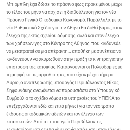
Μπιρµπίλη έχει δώσει το πράσινο φως προκειµένου µέχρι
το τέλος του µήνα να αρχίσει η διαβούλευση για τον νέο
Πράσινο Γενικό Οικοδοµικό Κανονισµό. Παράλληλα, µε το
νέο Ρυθµιστικό Σχέδιο για την Αθήνα θα δοθεί βάρος στον
έλεγχο της εκτός σχεδίου δόµησης, αλλά και στον έλεγχο
των χρήσεων γης στο Κέντρο της Αθήνας, που κινδυνεύει
να µετατραπεί σε µια απέραντη… αποθήκη µε συνέπεια να
κινδυνεύουν να ακυρωθούν στην πράξη τα κίνητρα για την
επιστροφή της κατοικίας. Καταργούνται οι Πολεοδοµίες µε
τη µορφή και τις αρµοδιότητες που είχαν µέχρι σήµερα.
Αύριο, ο αναπληρωτής υπουργός Περιβάλλοντος Νίκος
Σηφουνάκης αναµένεται να παρουσιάσει στο Υπουργικό
Συµβούλιο το σχέδιο νόµου (οι υπηρεσίες του ΥΠΕΚΑ το
επεξεργάζονται εδώ και επτά µήνες) για τον νέο τρόπο
έκδοσης οικοδοµικών αδειών και τον έλεγχο των
κατασκευών. Από το υπουργείο Περιβάλλοντος
ξεκαθαρίζουν ότι δεν θα γίνει καµία απόλυση υπαλλήλων