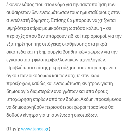
έκαναν λάθος που στον νόµο για την τακτοποίηση των
αυθαιρέτων δεν ενσωµάτωσαν τους ηµιυπαίθριους στον
συντελεστή δόµησης. Επίσης θα µπορούν να χτίζονται
υψηλότερα κτίρια µε µικρότερη ωστόσο κάλυψη – σε
περιοχές όπου δεν υπάρχουν ειδικοί περιορισµοί, για την
εξυπηρέτηση της υπόγειας στάθµευσης στα µικρά
οικόπεδα και τη δηµιουργία βοηθητικών χώρων για την
εγκατάσταση φιλοπεριβαλλοντικών τεχνολογιών.
Προβλέπεται επίσης µικρή αύξηση του επιτρεπόµενου
όγκου των οικοδοµών και των αρχιτεκτονικών
προεξοχών, καθώς και ενσωµάτωση κινήτρων για τη
δηµιουργία διαµπερών ανοιγµάτων και υπό όρους
υποχώρηση κτιρίων από τον δρόµο. Ακόµη, προκείµενου
να δηµιουργηθούν περισσότεροι χώροι πρασίνου θα
δοθούν κίνητρα για τη συνένωση οικοπέδων.
(Πηγή:
www.tanea.gr
)