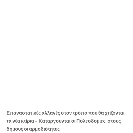
Επαναστατικές αλλαγές στον τρόπο που θα χτίζονται
τα νέα κτίρια – Καταργούνται οι Πολεοδοµίες, στους
δήµους οι αρµοδιότητες