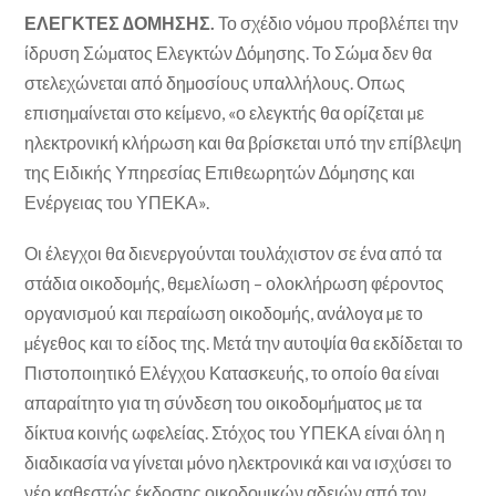
ΕΛΕΓΚΤΕΣ ∆ΟΜΗΣΗΣ.
Το σχέδιο νόµου προβλέπει την
ίδρυση Σώµατος Ελεγκτών ∆όµησης. Το Σώµα δεν θα
στελεχώνεται από δηµοσίους υπαλλήλους. Οπως
επισηµαίνεται στο κείµενο, «ο ελεγκτής θα ορίζεται µε
ηλεκτρονική κλήρωση και θα βρίσκεται υπό την επίβλεψη
της Ειδικής Υπηρεσίας Επιθεωρητών ∆όµησης και
Ενέργειας του ΥΠΕΚΑ».
Οι έλεγχοι θα διενεργούνται τουλάχιστον σε ένα από τα
στάδια οικοδοµής, θεµελίωση – ολοκλήρωση φέροντος
οργανισµού και περαίωση οικοδοµής, ανάλογα µε το
µέγεθος και το είδος της. Μετά την αυτοψία θα εκδίδεται το
Πιστοποιητικό Ελέγχου Κατασκευής, το οποίο θα είναι
απαραίτητο για τη σύνδεση του οικοδοµήµατος µε τα
δίκτυα κοινής ωφελείας. Στόχος του ΥΠΕΚΑ είναι όλη η
διαδικασία να γίνεται µόνο ηλεκτρονικά και να ισχύσει το
νέο καθεστώς έκδοσης οικοδοµικών αδειών από τον