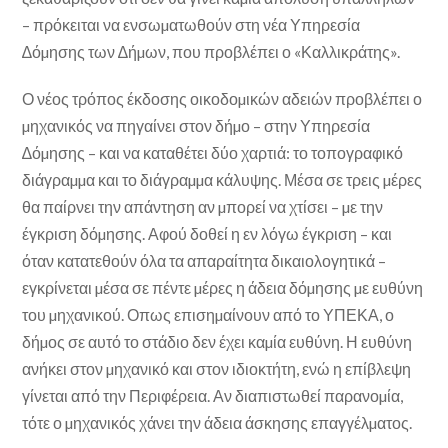
– πρόκειται να ενσωµατωθούν στη νέα Υπηρεσία
∆όµησης των ∆ήµων, που προβλέπει ο «Καλλικράτης».
Ο νέος τρόπος έκδοσης οικοδοµικών αδειών προβλέπει ο
µηχανικός να πηγαίνει στον δήµο – στην Υπηρεσία
∆όµησης – και να καταθέτει δύο χαρτιά: το τοπογραφικό
διάγραµµα και το διάγραµµα κάλυψης. Μέσα σε τρεις µέρες
θα παίρνει την απάντηση αν µπορεί να χτίσει – µε την
έγκριση δόµησης. Αφού δοθεί η εν λόγω έγκριση – και
όταν κατατεθούν όλα τα απαραίτητα δικαιολογητικά –
εγκρίνεται µέσα σε πέντε µέρες η άδεια δόµησης µε ευθύνη
του µηχανικού. Οπως επισηµαίνουν από το ΥΠΕΚΑ, ο
δήµος σε αυτό το στάδιο δεν έχει καµία ευθύνη. Η ευθύνη
ανήκει στον µηχανικό και στον ιδιοκτήτη, ενώ η επίβλεψη
γίνεται από την Περιφέρεια. Αν διαπιστωθεί παρανοµία,
τότε ο µηχανικός χάνει την άδεια άσκησης επαγγέλµατος.