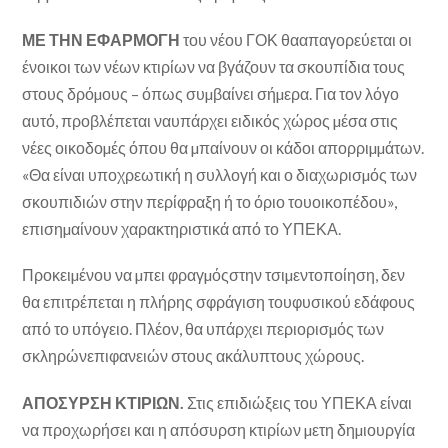
ΜΕ ΤΗΝ ΕΦΑΡΜΟΓΗ
του νέου ΓΟΚ θααπαγορεύεται οι
ένοικοι των νέων κτιρίων να βγάζουν τα σκουπίδια τους
στους δρόµους – όπως συµβαίνει σήµερα. Για τον λόγο
αυτό, προβλέπεται ναυπάρχει ειδικός χώρος µέσα στις
νέες οικοδοµές όπου θα µπαίνουν οι κάδοι απορριµµάτων.
«Θα είναι υποχρεωτική η συλλογή και ο διαχωρισµός των
σκουπιδιών στην περίφραξη ή το όριο τουοικοπέδου»,
επισηµαίνουν χαρακτηριστικά από το ΥΠΕΚΑ.
Προκειµένου να µπει φραγµόςστην τσιµεντοποίηση, δεν
θα επιτρέπεται η πλήρης σφράγιση τουφυσικού εδάφους
από το υπόγειο. Πλέον, θα υπάρχει περιορισµός των
σκληρώνεπιφανειών στους ακάλυπτους χώρους.
ΑΠΟΣΥΡΣΗ ΚΤΙΡΙΩΝ.
Στις επιδιώξεις του ΥΠΕΚΑ είναι
να προχωρήσει και η απόσυρση κτιρίων µετη δηµιουργία