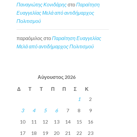
Παναγιώτης Κονιδάρης
στο
Παραίτηση
Ευαγγελίας Μελά από αντιδήμαρχος
Πολιτισμού
παραόμιλος
στο
Παραίτηση Ευαγγελίας
Μελά από αντιδήμαρχος Πολιτισμού
Αύγουστος 2026
Δ
Τ
Τ
Π
Π
Σ
Κ
1
2
3
4
5
6
7
8
9
10
11
12
13
14
15
16
17
18
19
20
21
22
23