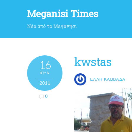
Meganisi Times
Νέα από το Μεγανήσι
kwstas
16
ΙΟΎΝ
ΈΛΛΗ ΚΑΒΒΑΔΆ
2011
0