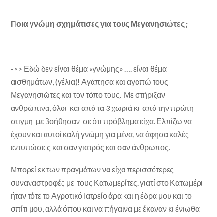
Ποια γνώμη σχημάτισες για τους Μεγανησιώτες ;
->> Εδώ δεν είναι θέμα «γνώμης» …. είναι θέμα
αισθημάτων, (γέλια)! Αγάπησα και αγαπώ τους
Μεγανησιώτες και τον τόπο τους. Με στήριξαν
ανθρώπινα, όλοι και από τα 3 χωριά κι από την πρώτη
στιγμή με βοήθησαν σε ότι πρόβλημα είχα. Ελπίζω να
έχουν και αυτοί καλή γνώμη για μένα, να άφησα καλές
εντυπώσεις και σαν γιατρός και σαν άνθρωπος.
Μπορεί εκ των πραγμάτων να είχα περισσότερες
συναναστροφές με τους Κατωμερίτες. γιατί στο Κατωμέρι
ήταν τότε το Αγροτικό Ιατρείο άρα και η έδρα μου και το
σπίτι μου, αλλά όπου και να πήγαινα με έκαναν κι ένιωθα