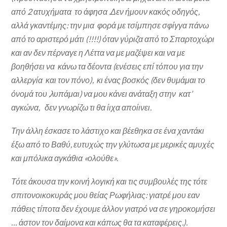
από 2 ατυχήματα το άφησα .Δεν ήμουν κακός οδηγός,
αλλά γκαντέμης: την μια φορά με τσίμπησε σφίγγα πάνω
από το αριστερό μάτι (!!!!) όταν γύριζα από το Σπαρτοχώρι
και αν δεν πέρναγε η Λέττα να με μαζέψει και να με
βοηθήσει να κάνω τα δέοντα (ενέσεις επί τόπου για την
αλλεργία και τον πόνο), κι ένας βοσκός (δεν θυμάμαι το
όνομά του ,λυπάμαι) να μου κάνει ανάταξη στην κατ’
αγκώνα, δεν γνωρίζω τι θα ίιχα αποίινει.
Την άλλη έσκασε το λάστιχο και βέεθηκα σε ένα χαντάκι
έξω από το Βαθύ, ευτυχώς την γλύτωσα με μερικές αμυχές
και μπόλικα αγκάθια «ολούθε».
Τότε άκουσα την κοινή λογική και τις συμβουλές της τότε
σπιτονοικοκυράς μου θείας Ρωφήλιας: γιατρέ μου εαν
πάθεις τίποτα δεν έχουμε άλλον γιατρό να σε γηροκομήσει
… άστον τον δαίμονα και κάπως θα τα καταφέρεις.).