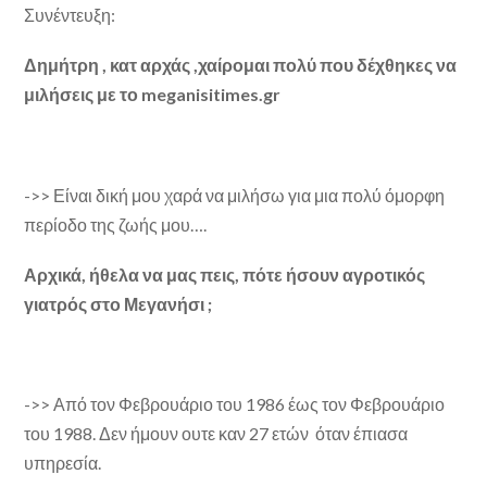
Συνέντευξη:
Δημήτρη , κατ αρχάς ,χαίρομαι πολύ που δέχθηκες να
μιλήσεις με το
meganisitimes.
gr
->> Είναι δική μου χαρά να μιλήσω για μια πολύ όμορφη
περίοδο της ζωής μου….
Αρχικά, ήθελα να μας πεις, πότε ήσουν αγροτικός
γιατρός στο Μεγανήσι ;
->> Από τον Φεβρουάριο του 1986 έως τον Φεβρουάριο
του 1988. Δεν ήμουν ουτε καν 27 ετών όταν έπιασα
υπηρεσία.