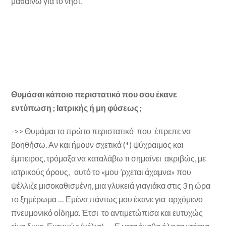
μαθαίνω για το νησί.
Θυμάσαι κάποιο περιστατικό που σου έκανε
εντύπωση ; Ιατρικής ή μη φύσεως ;
->> Θυμάμαι το πρώτο περιστατικό που έπρεπε να
βοηθήσω. Αν και ήμουν σχετικά (*) ψύχραιμος και
έμπειρος, τρόμαξα να καταλάβω τι σημαίνει ακριβώς, με
ιατρικούς όρους, αυτό το «μου ’ρχεται άχαμνα» που
ψέλλιζε μισοκαθισμένη, μια γλυκειά γιαγιάκα στις 3 η ώρα
το ξημέρωμα … Εμένα πάντως μου έκανε για αρχόμενο
πνευμονικό οίδημα. Έτσι το αντιμετώπισα και ευτυχώς