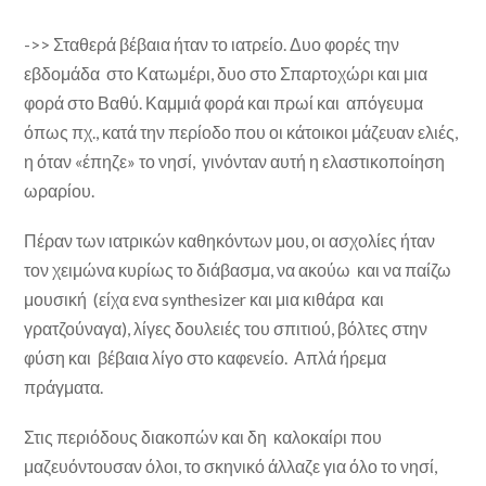
->> Σταθερά βέβαια ήταν το ιατρείο. Δυο φορές την
εβδομάδα στο Κατωμέρι, δυο στο Σπαρτοχώρι και μια
φορά στο Βαθύ. Καμμιά φορά και πρωί και απόγευμα
όπως πχ., κατά την περίοδο που οι κάτοικοι μάζευαν ελιές,
η όταν «έπηζε» το νησί, γινόνταν αυτή η ελαστικοποίηση
ωραρίου.
Πέραν των ιατρικών καθηκόντων μου, οι ασχολίες ήταν
τον χειμώνα κυρίως το διάβασμα, να ακούω και να παίζω
μουσική (είχα ενα synthesizer και μια κιθάρα και
γρατζούναγα), λίγες δουλειές του σπιτιού, βόλτες στην
φύση και βέβαια λίγο στο καφενείο. Απλά ήρεμα
πράγματα.
Στις περιόδους διακοπών και δη καλοκαίρι που
μαζευόντουσαν όλοι, το σκηνικό άλλαζε για όλο το νησί,