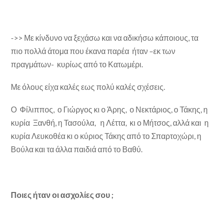
->> Με κίνδυνο να ξεχάσω και να αδικήσω κάποιους, τα
πιο πολλά άτομα που έκανα παρέα ήταν –εκ των
πραγμάτων- κυρίως από το Κατωμέρι.
Με όλους είχα καλές εως πολύ καλές σχέσεις.
Ο Φίλιππος, ο Γιώργος κι ο Άρης, ο Νεκτάριος, ο Τάκης, η
κυρία Ξανθή, η Τασούλα, η Λέττα, κι ο Μήτσος, αλλά και η
κυρία Λευκοθέα κι ο κύριος Τάκης από το Σπαρτοχώρι, η
Βούλα και τα άλλα παιδιά από το Βαθύ.
Ποιες ήταν οι ασχολίες σου ;