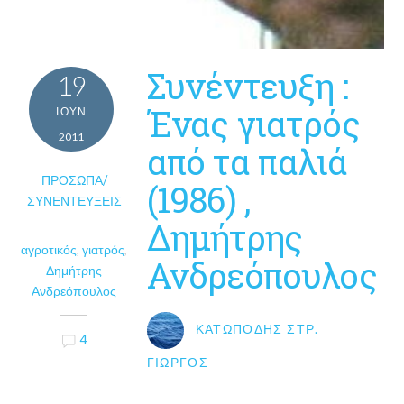
Συνέντευξη :
19
Ένας γιατρός
ΙΟΎΝ
2011
από τα παλιά
ΠΡΌΣΩΠΑ/
(1986) ,
ΣΥΝΕΝΤΕΎΞΕΙΣ
Δημήτρης
αγροτικός
,
γιατρός
,
Ανδρεόπουλος
Δημήτρης
Ανδρεόπουλος
ΚΑΤΩΠΌΔΗΣ ΣΤΡ.
4
ΓΙΏΡΓΟΣ