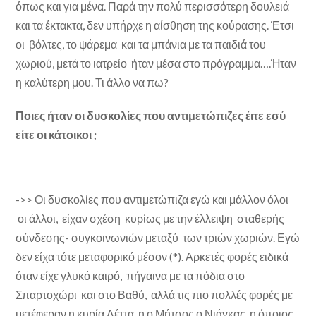
όπως και για μένα. Παρά την πολύ περισσότερη δουλειά
και τα έκτακτα, δεν υπήρχε η αίσθηση της κούρασης. Έτσι
οι βόλτες, το ψάρεμα και τα μπάνια με τα παιδιά του
χωριού, μετά το ιατρείο ήταν μέσα στο πρόγραμμα….Ήταν
η καλύτερη μου. Τι άλλο να πω?
Ποιες ήταν οι δυσκολίες που αντιμετώπιζες έιτε εσύ
είτε οι κάτοικοι ;
->> Οι δυσκολίες που αντιμετώπιζα εγώ και μάλλον όλοι
οι άλλοι, είχαν σχέση κυρίως με την έλλειψη σταθερής
σύνδεσης- συγκοινωνιών μεταξύ των τριών χωριών. Εγώ
δεν είχα τότε μεταφορικό μέσον (*). Αρκετές φορές ειδικά
όταν είχε γλυκό καιρό, πήγαινα με τα πόδια στο
Σπαρτοχώρι και στο Βαθύ, αλλά τις πιο πολλές φορές με
μετέφεραν η κυρία Λέττα, η ο Μήτσος ο Νιάγκας, η όποιος