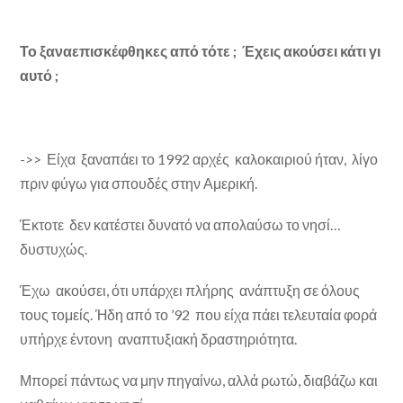
Το ξαναεπισκέφθηκες από τότε ; Έχεις ακούσει κάτι γι
αυτό ;
->> Είχα ξαναπάει το 1992 αρχές καλοκαιριού ήταν, λίγο
πριν φύγω για σπουδές στην Αμερική.
Έκτοτε δεν κατέστει δυνατό να απολαύσω το νησί…
δυστυχώς.
Έχω ακούσει, ότι υπάρχει πλήρης ανάπτυξη σε όλους
τους τομείς. Ήδη από το ’92 που είχα πάει τελευταία φορά
υπήρχε έντονη αναπτυξιακή δραστηριότητα.
Μπορεί πάντως να μην πηγαίνω, αλλά ρωτώ, διαβάζω και