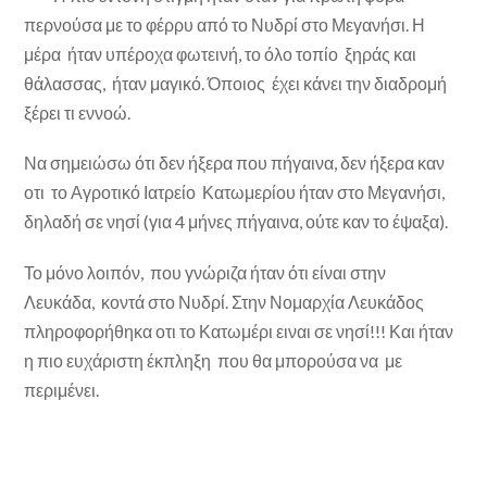
περνούσα με το φέρρυ από το Νυδρί στο Μεγανήσι. Η
μέρα ήταν υπέροχα φωτεινή, το όλο τοπίο ξηράς και
θάλασσας, ήταν μαγικό. Όποιος έχει κάνει την διαδρομή
ξέρει τι εννοώ.
Να σημειώσω ότι δεν ήξερα που πήγαινα, δεν ήξερα καν
οτι το Αγροτικό Ιατρείο Κατωμερίου ήταν στο Μεγανήσι,
δηλαδή σε νησί (για 4 μήνες πήγαινα, ούτε καν το έψαξα).
Το μόνο λοιπόν, που γνώριζα ήταν ότι είναι στην
Λευκάδα, κοντά στο Νυδρί. Στην Νομαρχία Λευκάδος
πληροφορήθηκα οτι το Κατωμέρι ειναι σε νησί!!! Και ήταν
η πιο ευχάριστη έκπληξη που θα μπορούσα να με
περιμένει.