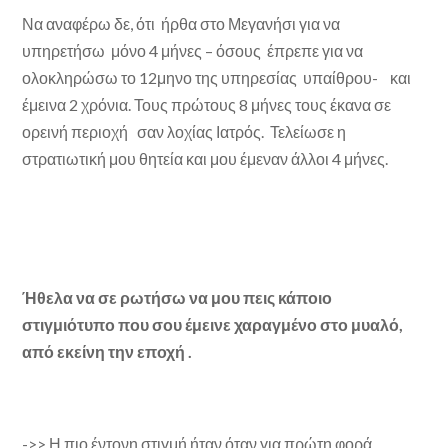
Να αναφέρω δε, ότι ήρθα στο Μεγανήσι για να
υπηρετήσω μόνο 4 μήνες – όσους έπρεπε για να
ολοκληρώσω το 12μηνο της υπηρεσίας υπαίθρου- και
έμεινα 2 χρόνια. Τους πρώτους 8 μήνες τους έκανα σε
ορεινή περιοχή σαν λοχίας Ιατρός. Τελείωσε η
στρατιωτική μου θητεία και μου έμεναν άλλοι 4 μήνες.
Ήθελα να σε ρωτήσω να μου πεις κάποιο
στιγμιότυπο που σου έμεινε χαραγμένο στο μυαλό,
από εκείνη την εποχή .
->> Η πιο έντονη στιγμή ήταν όταν για πρώτη φορά