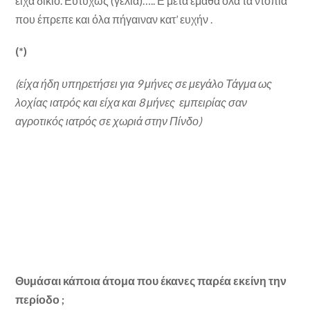
είχα δικιο. Ευτυχώς (γέλια)….. Ε μετα έμαθα όλα τα ντόπια
που έπρεπε και όλα πήγαιναν κατ’ ευχήν .
(*)
(είχα ήδη υπηρετήσει για 9 μήνες σε μεγάλο Τάγμα ως
λοχίας ιατρός και είχα και 8 μήνες εμπειρίας σαν
αγροτικός ιατρός σε χωριά στην Πίνδο)
Θυμάσαι κάποια άτομα που έκανες παρέα εκείνη την
περίοδο ;