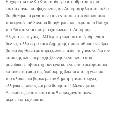
Ευχαριστω τον Κο Κατωποδη για το αρθρο αυτο που
επεσα πανω του, ψαχνοντας τον Δημητρη φιλο απο παλια
βοηθηθηκα τα μεγιστα να τον εντοπισω στο νοσοκομειο
που εργαζεται! Συναμα θυμηθηκα πως περασα το Πασχα
του ’86 στο νησι που με ειχε καλεσει ο Δημητρης…..
Αξεχαστες στιγμες …Μ.Πεμπτη κολησα στο Νυδρι ,γιατι
δεν ειχε αλλο φερυ και ο Δημητρης προσπαθουσε να βρει
βαρκα ναρθει να με παρει,τελικα επειδη πηγαινα να δω τον
ιατρο της ολης περιοχης,ξεκινησε ενα πλοιο που
μοναδικοι επιβατες ημουν εγω και ενας που μετεφερε μια
κατσικα,στα μισα της διαδρομης βλεπω απο τη γεφυρα
του πλοιου μια βαρκα με τον Δημητρη μεσα..σκηνες
ελληνικης ταινιας….τι μου θυμησατε !!Μεγανησι και
Λευκαδα εχω παει απο τοτε 9 φορες,αγαπημενο
μερος.Σας ευχαριστω