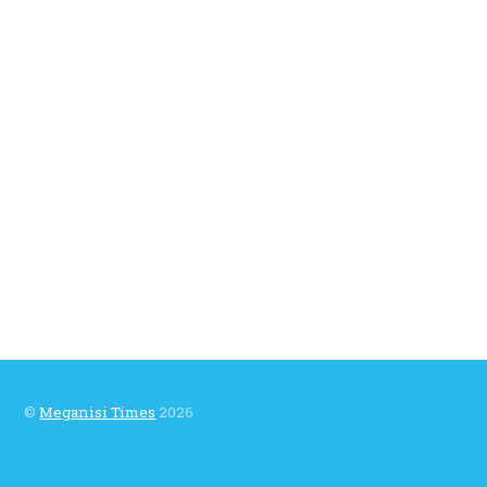
©
Meganisi Times
2026