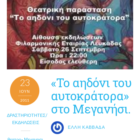
«Το αηδόνι του
23
αυτοκράτορα»
ΙΟΎΝ
2011
στο Μεγανήσι.
ΔΡΑΣΤΗΡΙΌΤΗΤΕΣ/
ΕΚΔΗΛΏΣΕΙΣ
ΈΛΛΗ ΚΑΒΒΑΔΆ
θεατρο- Μεγανησι
,